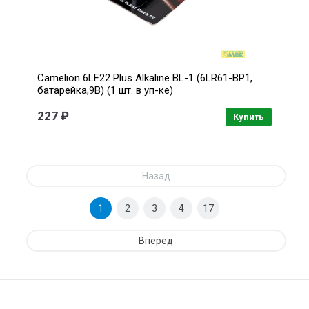
Camelion 6LF22 Plus Alkaline BL-1 (6LR61-BP1,
батарейка,9В) (1 шт. в уп-ке)
227 ₽
Купить
Назад
1
2
3
4
17
Вперед