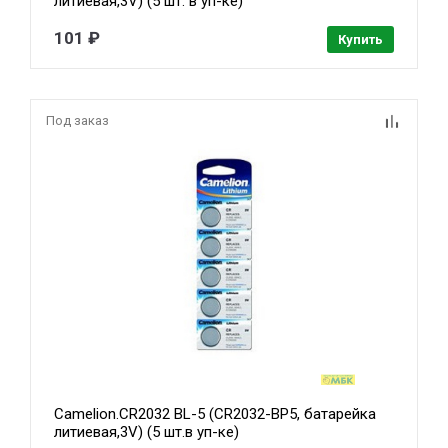
литиевая,3V) (5 шт. в уп-ке)
101 ₽
Купить
Под заказ
Camelion.CR2032 BL-5 (CR2032-BP5, батарейка
литиевая,3V) (5 шт.в уп-ке)