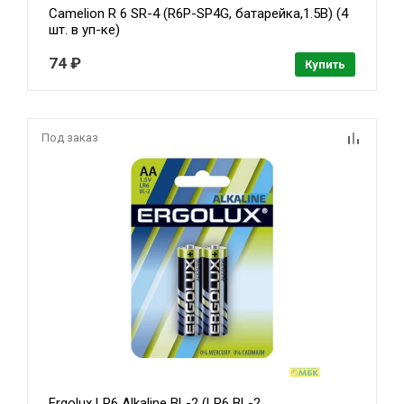
Camelion R 6 SR-4 (R6P-SP4G, батарейка,1.5В) (4
шт. в уп-ке)
74 ₽
Купить
Под заказ
Ergolux LR6 Alkaline BL-2 (LR6 BL-2,