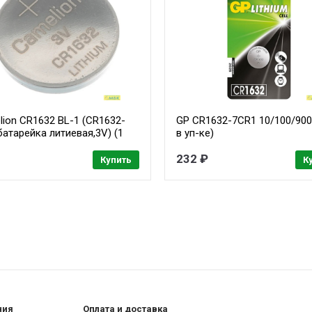
ion CR1632 BL-1 (CR1632-
GP CR1632-7CR1 10/100/900 
батарейка литиевая,3V) (1
в уп-ке)
 уп-ке)
232 ₽
Купить
К
ния
Оплата и доставка