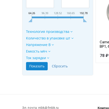
64.26
96.39
128.52
160.65
192.78
Технология производства
Количество в упаковке шт
Camel
Напряжение В
BP1, 
шт. в
Емкость мАч
78 ₽
Ток зарядки
Эл. почта: mbk@fmbk.ru
Компа