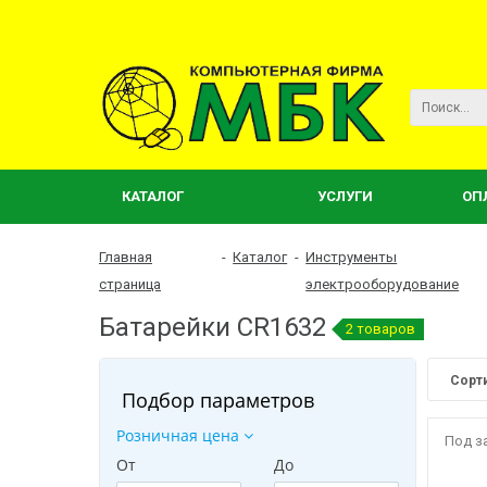
КАТАЛОГ
УСЛУГИ
ОП
Главная
-
Каталог
-
Инструменты
страница
электрооборудование
Батарейки CR1632
2 товаров
Сорт
Подбор параметров
Розничная цена
Под з
От
До