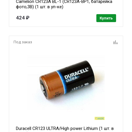
Camelion CR123A BL-1 (CR123A-BP1, батарейка
фото,3В) (1 шт. в уп-ке)
424 ₽
Купить
Под заказ
Duracell CR123 ULTRA/High power Lithium (1 шт. в