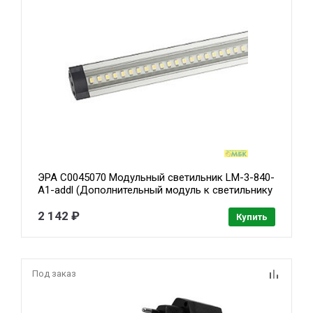
ЭРА C0045070 Модульный светильник LM-3-840-
A1-addl (Дополнительный модуль к светильнику
LM-3-840-A1. Комплектация: светильник,
крепежные клипсы, двусторонний скотч, соед.
2 142 ₽
Купить
блок, соед. кабель 1м.)
Под заказ