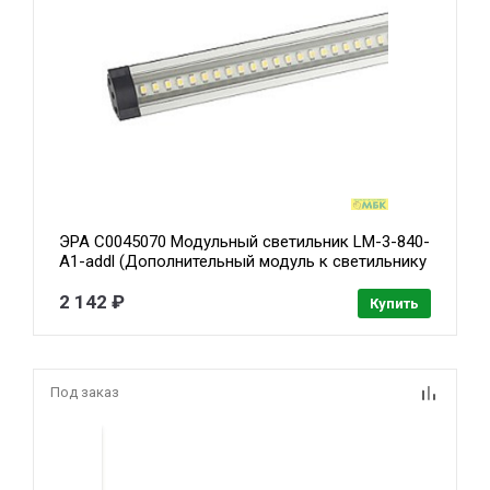
ЭРА C0045070 Модульный светильник LM-3-840-
A1-addl (Дополнительный модуль к светильнику
LM-3-840-A1. Комплектация: светильник,
крепежные клипсы, двусторонний скотч, соед.
2 142 ₽
Купить
блок, соед. кабель 1м.)
Под заказ