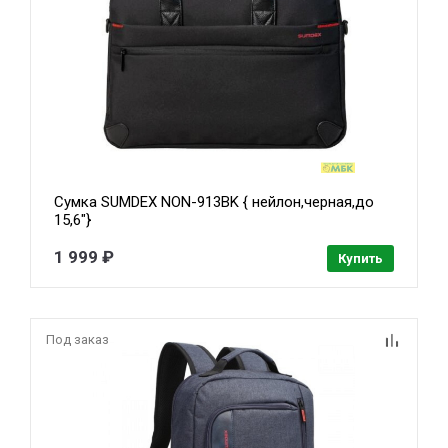
Сумка SUMDEX NON-913BK { нейлон,черная,до
15,6"}
1 999 ₽
Купить
Под заказ