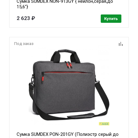
Сумка SUMDEX NON-913GY { нейлон,серая,до
15,6"}
2 623 ₽
Купить
Под заказ
Сумка SUMDEX PON-201GY (Полиэстр серый до