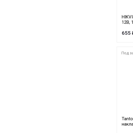
HIKV
12В, 
655 
Под з
Tanto
накл
подс