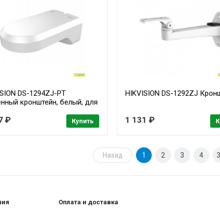
ISION DS-1294ZJ-PT
HIKVISION DS-1292ZJ Крон
енный кронштейн, белый, для
ьных камер, пластик,
7 ₽
1 131 ₽
мм ? 125.8мм ? 80мм мм
Купить
К
Назад
1
2
3
4
ния
Оплата и доставка