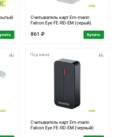
крытый
Считыватель карт Em-marin
Falcon Eye FE-RD-EM (серый)
дное
861 ₽
,
упить
Купить
60С,
 Вес
Под заказ
Считыватель карт Em-marin
Falcon Eye FE-RD-EM (черный)