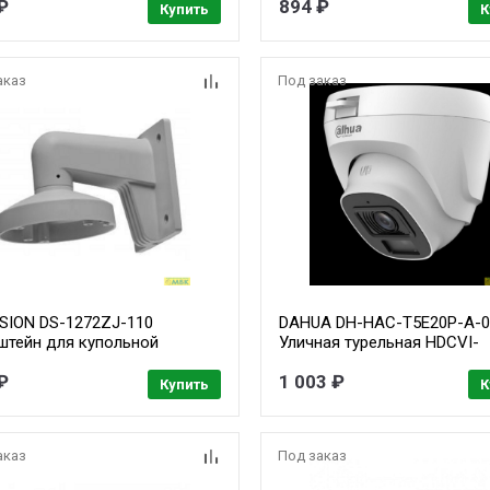
₽
894 ₽
Купить
К
аказ
Под заказ
ISION DS-1272ZJ-110
DAHUA DH-HAC-T5E20P-A-0
штейн для купольной
Уличная турельная HDCVI-
ры
видеокамера 2Мп CMOS,
₽
1 003 ₽
объектив 2.8мм, ИК-подсв
Купить
К
до 20м, корпус: пластик
аказ
Под заказ