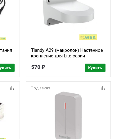
итания
Tiandy A29 (макролон) Настенное
крепление для Lite серии
купольных камер
570 ₽
упить
Купить
Под заказ