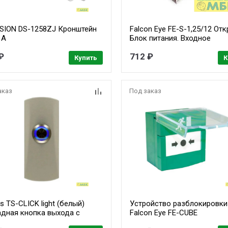
ISION DS-1258ZJ Кронштейн
Falcon Eye FE-S-1,25/12 От
1А
Блок питания. Входное
напряжение 87-264V, Выхо
₽
712 ₽
12V, Номинальный ток 1,25A
Купить
К
Рабочая температура -20 +
Габариты H=31/W=39/L=70,
0,15кг.
аказ
Под заказ
s TS-CLICK light (белый)
Устройство разблокировки
адная кнопка выхода с
Falcon Eye FE-CUBE
веткой