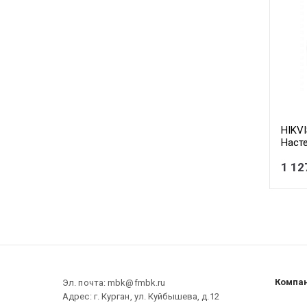
HIKV
Наст
купол
1 12
223.5
Компа
Эл. почта: mbk@fmbk.ru
Адрес: г. Курган, ул. Куйбышева, д.12