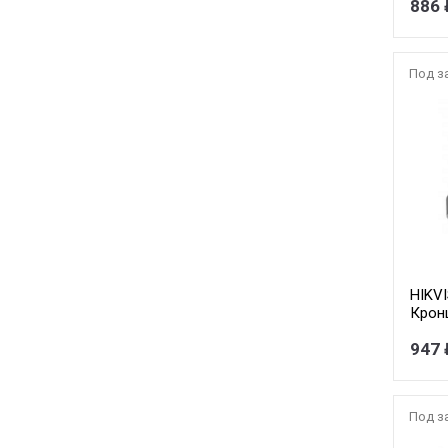
886 
Под з
HIKV
Крон
каме
947 
Под з