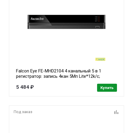
Falcon Eye FE-MHD2104 4 канальный 5 в 1
регистратор: запись 4кан 5Мп Lite*12k/с;
1080P*15k/с; 720P*25k/с; Н.264/H.265/H265+;
5 484 ₽
HDMI, VGA, SATA*1 (до 10Tb HDD), 2 USB; Аудио
Купить
1/1; Смарт функции записи и в
Под заказ