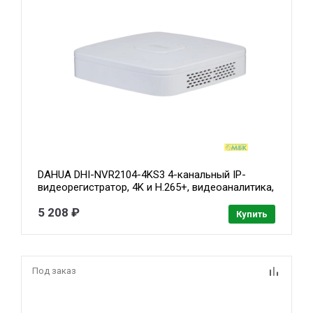
DAHUA DHI-NVR2104-4KS3 4-канальный IP-
видеорегистратор, 4K и H.265+, видеоаналитика,
входящий поток до 80Мбит/с, 1 SATA III до
5 208 ₽
20Тбайт
Купить
Под заказ