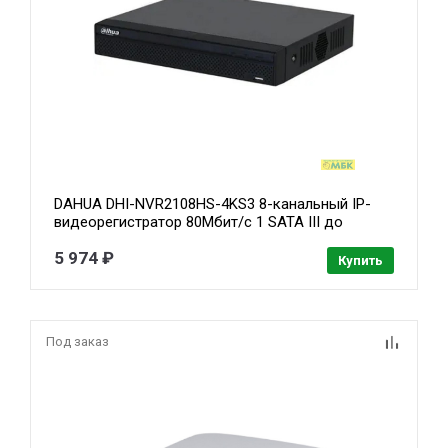
DAHUA DHI-NVR2108HS-4KS3 8-канальный IP-
видеорегистратор 80Мбит/с 1 SATA III до
20Тбайт 1 HDMI, 1 VGA ; RJ45 100Мб
5 974 ₽
видеоаналитика SMD
Купить
Под заказ