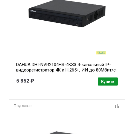
DAHUA DHI-NVR2104HS-4KS3 4-канальный IP-
видеорегистратор 4K и H.265+, ИИ до 80Мбит/с;
1 SATA III до 20Тбайт; 1 HDMI, 1 VGA; 1 RJ45
5 852 ₽
100Мбит/с видеоаналитика (все кн)
Купить
Под заказ