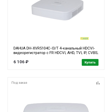
DAHUA DH-XVR5104C-I3/T 4-канальный HDCVI-
видеорегистратор с FR HDCVI, AHD, TVI, IP, CVBS;
; IP-каналы: до 6 каналов до 6Мп; 1 SATA III до
6 106 ₽
16Тбайт; видеоаналитика: 1 HDMI, 1 VGA;
Купить
Под заказ