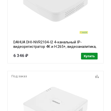
DAHUA DHI-NVR2104-I2 4-канальный IP-
видеорегистратор 4K и H.265+, видеоаналитика,
входящий поток до 80Мбит/с, 1 SATA III до
6 346 ₽
10Тбайт
Купить
Под заказ