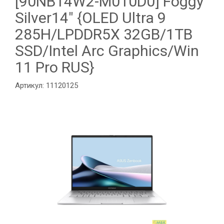
[90NB14W2-M010D0] Foggy
Silver14" {OLED Ultra 9
285H/LPDDR5X 32GB/1TB
SSD/Intel Arc Graphics/Win
11 Pro RUS}
Артикул: 11120125