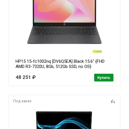
HP15 15-fc1002nq [DV6Q5EA] Black 15.6" {FHD
AMD R3-7320U, 8Gb, 512Gb SSD, no OS}
48 251 ₽
Купить
Под заказ