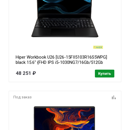
Hiper Workbook U26 [U26-15FII5103R16S5WPG]
black 15.6" {FHD IPS i5-1030NG7/16Gb/512Gb
SSD/RJ-45/W11Pro}
48 251 ₽
Купить
Под заказ