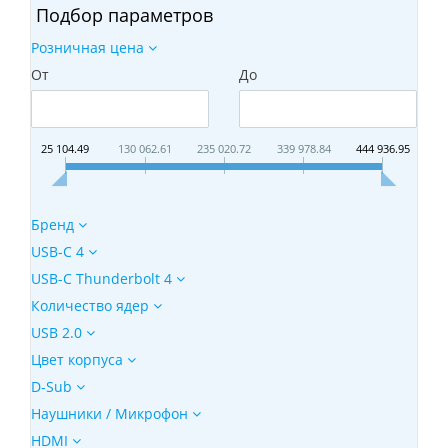
Подбор параметров
Розничная цена
От
До
25 104.49
130 062.61
235 020.72
339 978.84
444 936.95
Бренд
USB-C 4
USB-C Thunderbolt 4
Количество ядер
USB 2.0
Цвет корпуса
D-Sub
Наушники / Микрофон
HDMI