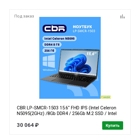
Под заказ
CBR LP-SMCR-1503 15.6" FHD IPS (Intel Celeron
N5095(2GHz) /8Gb DDR4 / 256Gb M.2 SSD / Intel
UHD Graphics / RJ45 / Windows 11 Pro /4800mAh
/пластик)
30 064 ₽
Купить