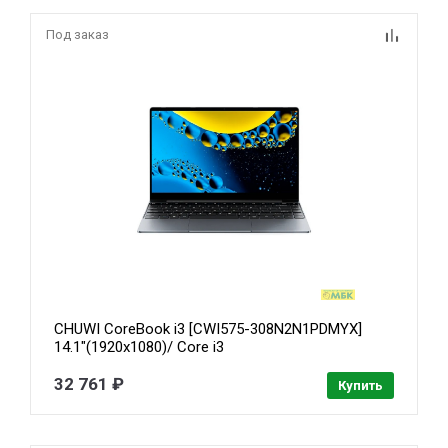
Под заказ
CHUWI CoreBook i3 [CWI575-308N2N1PDMYX]
14.1"(1920x1080)/ Core i3
10100Y(1.3Ghz)/8192Mb/256SSDGb/Grey/Win11Pro
+ мышь
32 761 ₽
Купить