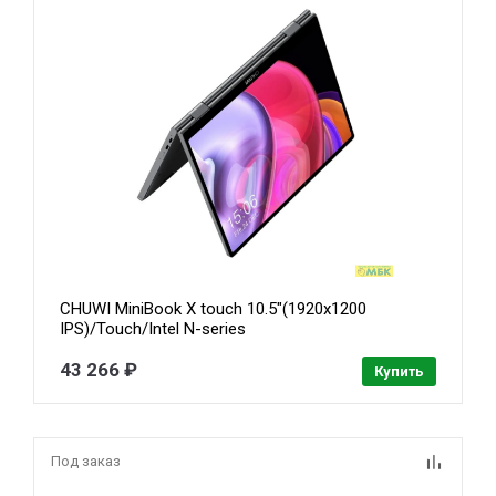
CHUWI MiniBook X touch 10.5"(1920x1200
IPS)/Touch/Intel N-series
N150(0.8Ghz)/16384Mb/512SSDGb/noDVD/Int:Intel
UHD Graphics/Cam/BT/WiFi/war
43 266 ₽
Купить
1y/0.98kg/Win10Pro + мышь
Под заказ