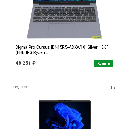
Digma Pro Cursus [DN15R5-ADXW10] Silver 15.6"
{FHD IPS Ryzen 5
3500U/16Gb/SSD512Gb/W11Pro}/2063395
48 251 ₽
Купить
Под заказ