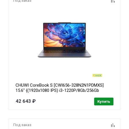
Под заказ
CHUWI CoreBook S [CWI656-328N2N1PDMXS]
15.6" {(1920x1080 IPS) i3-1220P/8Gb/256Gb
SSD/Grey/W11Pro + мышь}
42 643 ₽
Купить
Под заказ