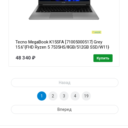
Tecno MegaBook K15SFA [71005000517] Grey
15.6"{FHD Ryzen 5 7535HS/8GB/512GB SSD/W11}
48 340 ₽
Купить
Назад
1
2
3
4
19
Вперед