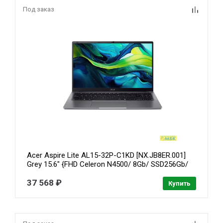
Под заказ
Acer Aspire Lite AL15-32P-C1KD [NX.JB8ER.001]
Grey 15.6" {FHD Celeron N4500/ 8Gb/ SSD256Gb/
Intel Graphics noOs}
37 568 ₽
Купить