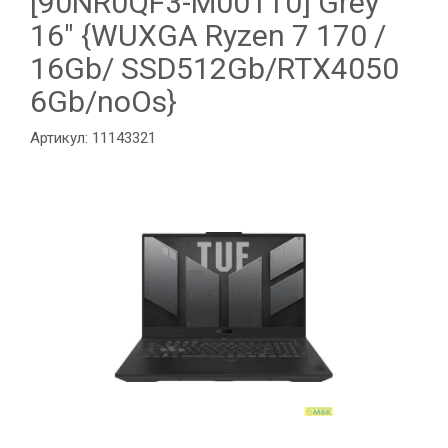
[90NR0QF3-M001T0] Grey
16" {WUXGA Ryzen 7 170 /
16Gb/ SSD512Gb/RTX4050
6Gb/noOs}
Артикул: 11143321