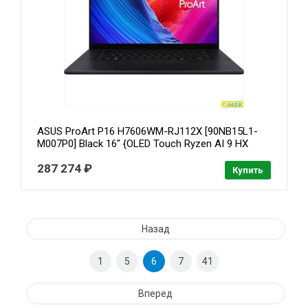
ASUS ProArt P16 H7606WM-RJ112X [90NB15L1-
M007P0] Black 16" {OLED Touch Ryzen AI 9 HX
370/32Gb/SSD2Tb/RTX 5060 8Gb/Win 11P}
287 274 ₽
Купить
Назад
1
5
6
7
41
Вперед