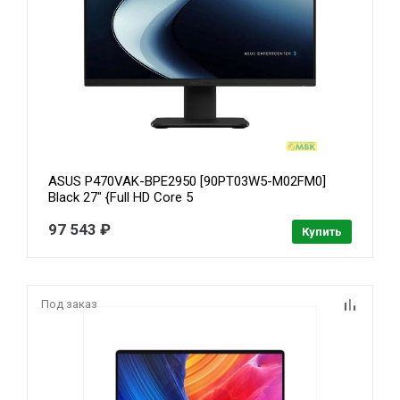
ASUS P470VAK-BPE2950 [90PT03W5-M02FM0]
Black 27" {Full HD Core 5
210H/16Gb/SSD512Gb/noOS/kb/m}
97 543 ₽
Купить
Под заказ