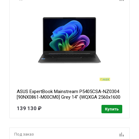
ASUS ExpertBook Mainstream P5405CSA-NZ0304
[90NX0861-M00CM0] Grey 14" {WQXGA 2560x1600
Ultra 7 258V/ 32GB /1TB /noOS }
139 130 ₽
Купить
Под заказ