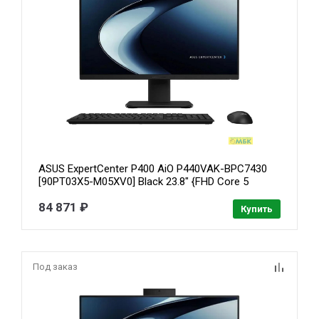
ASUS ExpertCenter P400 AiO P440VAK-BPC7430
[90PT03X5-M05XV0] Black 23.8" {FHD Core 5
210H/16G/512G SSD/Intel UHD/No OS}
84 871 ₽
Купить
Под заказ