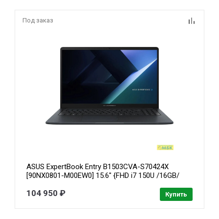
Под заказ
ASUS ExpertBook Entry B1503CVA-S70424X
[90NX0801-M00EW0] 15.6" {FHD i7 150U /16GB/
1TB SSD / W11Pro}
104 950 ₽
Купить