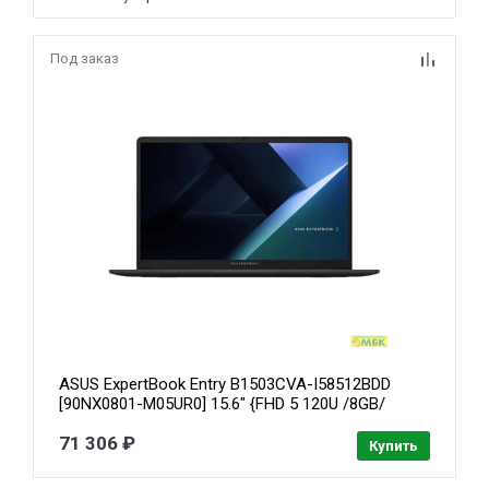
Под заказ
ASUS ExpertBook Entry B1503CVA-I58512BDD
[90NX0801-M05UR0] 15.6" {FHD 5 120U /8GB/
512GB SSD / Without OS}
71 306 ₽
Купить