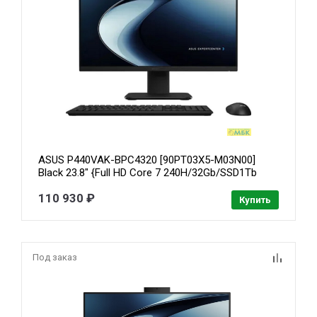
ASUS P440VAK-BPC4320 [90PT03X5-M03N00]
Black 23.8" {Full HD Core 7 240H/32Gb/SSD1Tb
Graphics/noOS/kb/m}
110 930 ₽
Купить
Под заказ