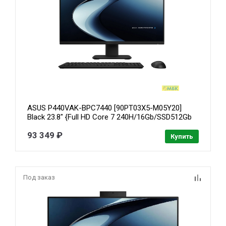
ASUS P440VAK-BPC7440 [90PT03X5-M05Y20]
Black 23.8" {Full HD Core 7 240H/16Gb/SSD512Gb
Graphics/noOS/kb/m}
93 349 ₽
Купить
Под заказ