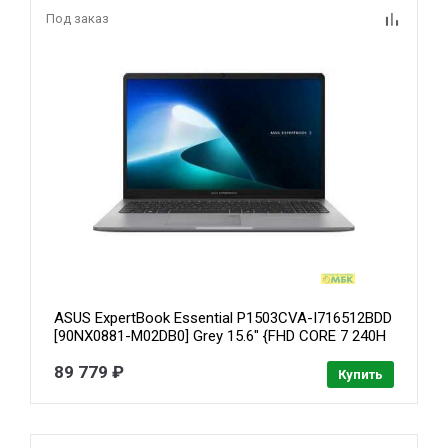
Под заказ
ASUS ExpertBook Essential P1503CVA-I716512BDD
[90NX0881-M02DB0] Grey 15.6" {FHD CORE 7 240H
16GB/512GB SSD/DOS}
89 779 ₽
Купить