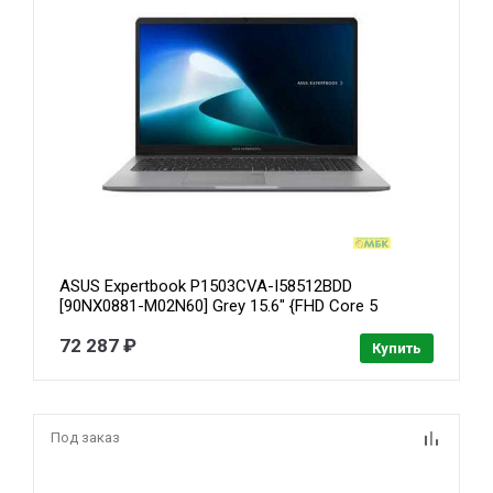
ASUS Expertbook P1503CVA-I58512BDD
[90NX0881-M02N60] Grey 15.6" {FHD Core 5
210H/8Gb/SSD512Gb/noOS}
72 287 ₽
Купить
Под заказ