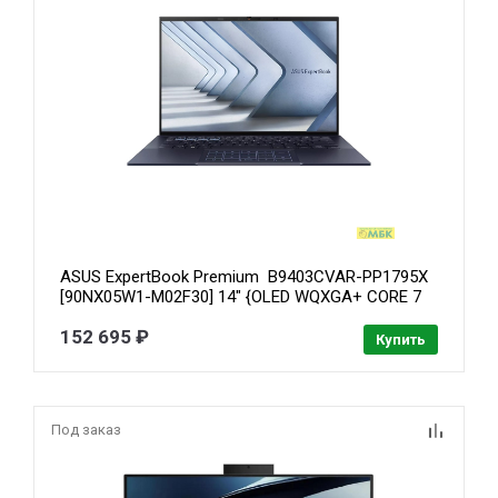
ASUS ExpertBook Premium B9403CVAR-PP1795X
[90NX05W1-M02F30] 14" {OLED WQXGA+ CORE 7
150U/ 32GB/ 1TB SSD /WIN11 PRO}
152 695 ₽
Купить
Под заказ