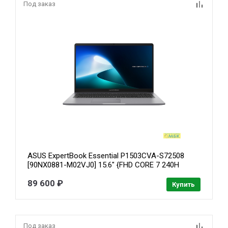
Под заказ
ASUS ExpertBook Essential P1503CVA-S72508
[90NX0881-M02VJ0] 15.6" {FHD CORE 7 240H
16GB/512GB 2280 PCIE G4 SSD//Intel Graphics/no
89 600 ₽
OS}
Купить
Под заказ