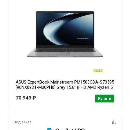
ASUS ExpertBook Mainstream PM1503CDA-S70595
[90NX09D1-M00PH0] Grey 15.6" {FHD AMD Ryzen 5
150 /16GB/ 512GB SSD /No OS}
70 949 ₽
Купить
Под заказ