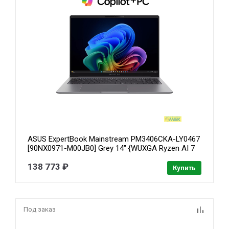
ASUS ExpertBook Mainstream PM3406CKA-LY0467
[90NX0971-M00JB0] Grey 14" {WUXGA Ryzen AI 7
350/ 64GB/ 1TB M.2 2280 NVMe PCIe 4.0 SSD/
138 773 ₽
AMD Radeon 860M/ No OS}
Купить
Под заказ