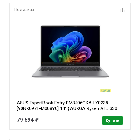
Под заказ
ASUS ExpertBook Entry PM3406CKA-LY0238
[90NX0971-M008Y0] 14" {WUXGA Ryzen AI 5 330
/16GB /512GB SSD/ No Os}
79 694 ₽
Купить