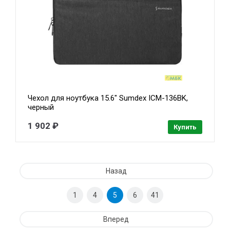
Чехол для ноутбука 15.6" Sumdex ICM-136BK,
черный
1 902 ₽
Купить
Назад
1
4
5
6
41
Вперед