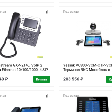
аказ
Под заказ
stream GXP-2140, VoIP 2
Yealink VC800-VCM-CTP-VC
 Ethernet 10/100/1000, 4 SIP
Терминал ВКС Моноблок с
, цветной TFT дисплей 48
камерой 12Х (CTP18, WPP30
40 ₽
VCH51 ,VCM34-2 шт., WF50,
203 556 ₽
Купить
К
года)
аказ
Под заказ