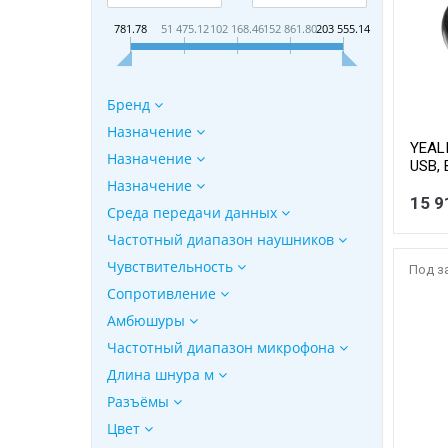
781.78
51 475.12
102 168.46
152 861.80
203 555.14
Бренд
Назначение
YEALI
Назначение
USB, 
батар
Назначение
микро
15 9
Среда передачи данных
Частотный диапазон наушников
Чувствительность
Под з
Сопротивление
Амбюшуры
Частотный диапазон микрофона
Длина шнура м
Разъёмы
Цвет