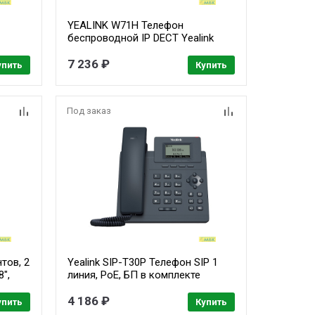
YEALINK W71H Телефон
беспроводной IP DECT Yealink
W71H (трубка)
7 236 ₽
упить
Купить
Под заказ
тов, 2
Yealink SIP-T30P Телефон SIP 1
8",
линия, PoE, БП в комплекте
(6938818306035)
4 186 ₽
упить
Купить