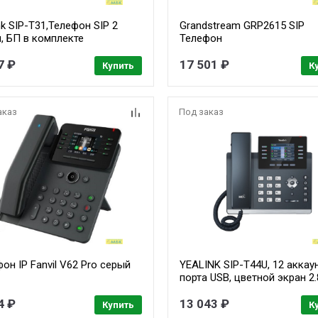
nk SIP-T31,Телефон SIP 2
Grandstream GRP2615 SIP
, БП в комплекте
Телефон
7 ₽
17 501 ₽
Купить
К
аказ
Под заказ
он IP Fanvil V62 Pro серый
YEALINK SIP-T44U, 12 аккаун
порта USB, цветной экран 2.
BLF, PoE, GigE, без БП, шт
4 ₽
13 043 ₽
Купить
К