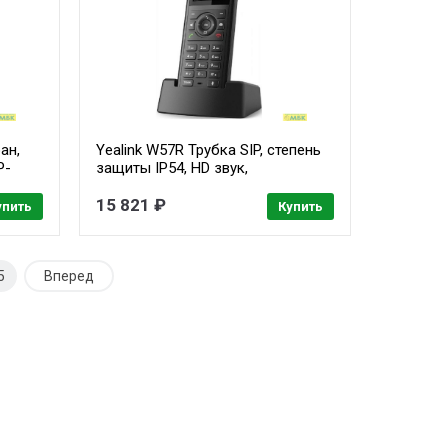
ан,
Yealink W57R Трубка SIP, степень
P-
защиты IP54, HD звук,
вибросигнал, FNR, быстрая
зарядка, для W70B/W80B/W90B
15 821 ₽
упить
Купить
5
Вперед