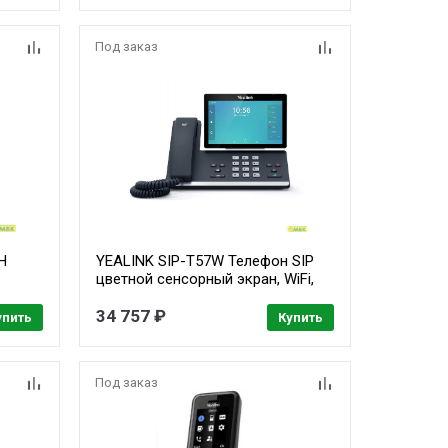
Под заказ
H
YEALINK SIP-T57W Телефон SIP
цветной сенсорный экран, WiFi,
,
Bluetooth, GigE, без видео, без БП
 AMS 2
34 757 ₽
упить
Купить
Под заказ