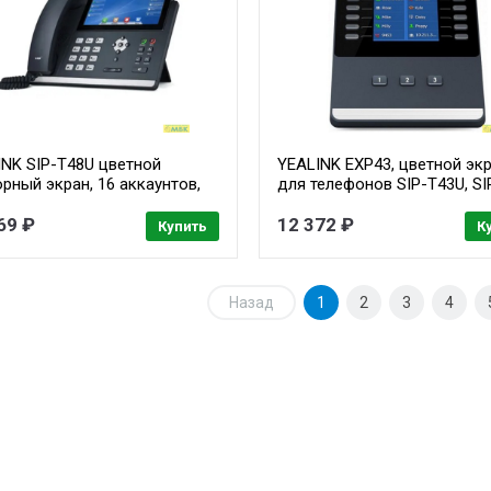
INK SIP-T48U цветной
YEALINK EXP43, цветной экр
рный экран, 16 аккаунтов,
для телефонов SIP-T43U, SI
PoE, GigE, без БП
T46U, SIP-T48U
69 ₽
12 372 ₽
Купить
К
Назад
1
2
3
4