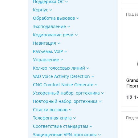
Поддержка ОС
Корпус
Под з
Обработка вызовов
Эхоподавление
Кодирование речи
Навигация
Разъемы, VoIP
Управление
Кол-во голосовых линий
VAD Voice Activity Detection
Grand
CNG Comfort Noise Generate
Порта
линий
Ускоренный набор, оргтехника
12 1
Повторный набор, оргтехника
Списки вызовов
Телефонная книга
Под з
Соответствие стандартам
Защищенные VPN-протоколы