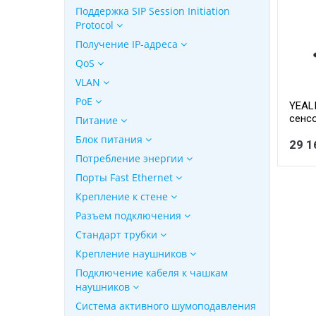
Поддержка SIP Session Initiation
Protocol
Получение IP-адреса
QoS
VLAN
PoE
YEAL
сенсо
Питание
BLF, 
Блок питания
29 1
Потребление энергии
Порты Fast Ethernet
Крепление к стене
Разъем подключения
Стандарт трубки
Крепление наушников
Подключение кабеля к чашкам
наушников
Система активного шумоподавления