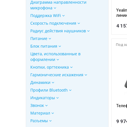
Диаграмма направленности
микрофона
Yeali
Поддержка WiFi
линии
Скорость подключения
4 15
Радиус действия наушников
Питание
Под з
Блок питания
Цвета, использованные в
оформлении
Кнопки, оргтехника
Гармонические искажения
Динамики
Профили Bluetooth
Индикаторы
Звонок
Телеф
Материал
Разъемы
9 97