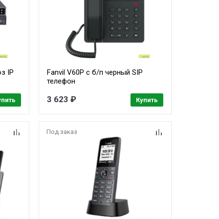
з IP
Fanvil V60P c б/п черный SIP
телефон
3 623 ₽
упить
Купить
Под заказ