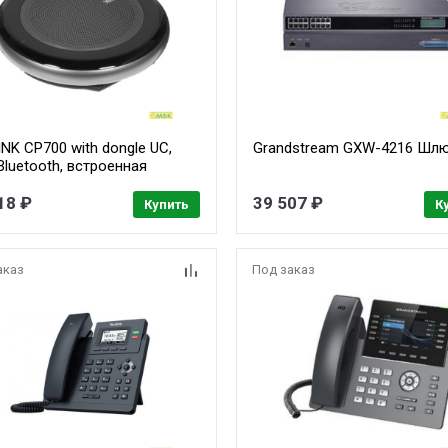
NK CP700 with dongle UC,
Grandstream GXW-4216 Шлю
Bluetooth, встроенная
ея, 2 встроенных
фона, BT50 в комплекте, шт
18 ₽
39 507 ₽
Купить
К
аказ
Под заказ