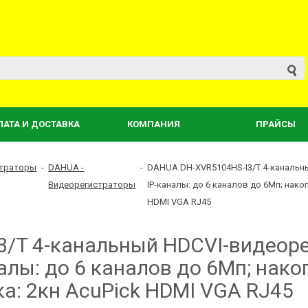
ЛАТА И ДОСТАВКА
КОМПАНИЯ
ПРАЙСЫ
страторы
-
DAHUA -
-
DAHUA DH-XVR5104HS-I3/T 4-канальный
Видеорегистраторы
IP-каналы: до 6 каналов до 6Мп; накоп
HDMI VGA RJ45
/T 4-канальный HDCVI-видеорег
аналы: до 6 каналов до 6Мп; накоп
а: 2кн AcuPick HDMI VGA RJ45