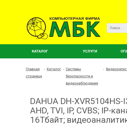
КАТАЛОГ
УСЛУГИ
ОП
Главная
-
Каталог
-
Системы
-
Видеореги
страница
безопасности и
видеонаблюдения
DAHUA DH-XVR5104HS-I3
AHD, TVI, IP, CVBS; IP-к
16Тбайт; видеоаналитик