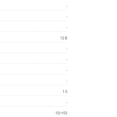
-
-
-
12 В
-
-
-
-
1.5
-
-10/+55