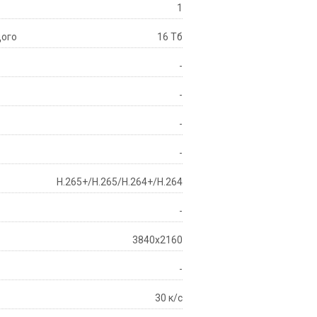
1
дого
16 Тб
-
-
-
-
H.265+/H.265/H.264+/H.264
-
3840х2160
-
30 к/с