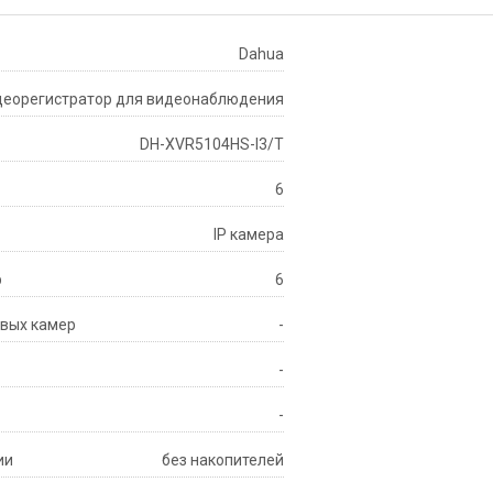
Dahua
деорегистратор для видеонаблюдения
DH-XVR5104HS-I3/T
6
IP камера
р
6
вых камер
-
-
-
ии
без накопителей