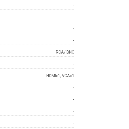
-
-
-
-
RCA/ BNC
-
HDMIx1, VGAx1
-
-
-
-