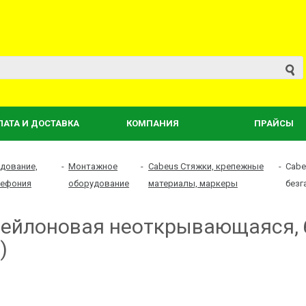
ЛАТА И ДОСТАВКА
КОМПАНИЯ
ПРАЙСЫ
дование,
-
Монтажное
-
Cabeus Стяжки, крепежные
-
Cabe
лефония
оборудование
материалы, маркеры
безг
нейлоновая неоткрывающаяся, б
)