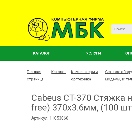
КАТАЛОГ
УСЛУГИ
ОП
Главная
-
Каталог
-
Компьютеры и
-
Сетевое обору
страница
оргтехника
модемы, IP те
Cabeus CT-370 Стяжка 
free) 370x3.6мм, (100 шт
Артикул: 11053860