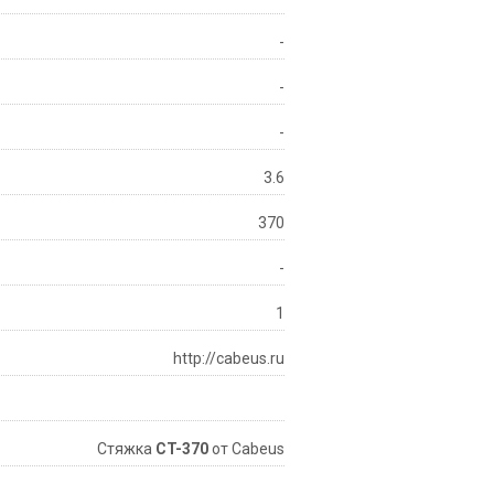
-
-
-
3.6
370
-
1
http://cabeus.ru
Стяжка
CT-370
от Cabeus