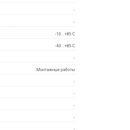
-
-
-10 ...+85 С
-40 ...+85 С
-
Монтажные работы
-
-
-
-
-