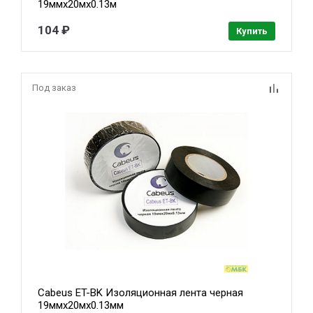
19ммх20мх0.13м
104 ₽
Купить
Под заказ
Cabeus ET-BK Изоляционная лента черная
19ммх20мх0.13мм