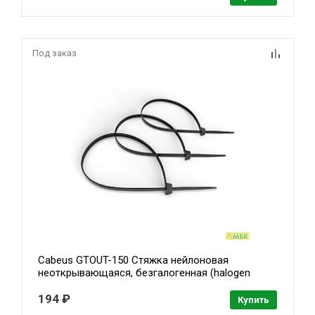
Под заказ
Cabeus GTOUT-150 Стяжка нейлоновая
неоткрывающаяся, безгалогенная (halogen
free), 150x3.6мм, черная, outdoor (для
использования от -40 до +85 C), устойчивая к
194 ₽
Купить
UV, (100 шт)