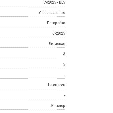
CR2025 - BL5
Универсальные
Батарейка
CR2025
Литиевая
3
5
-
Не опасен
-
Блистер