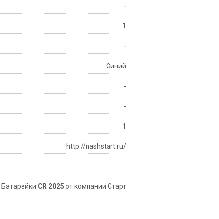
-
1
-
Синий
-
-
1
http://nashstart.ru/
Батарейки
CR 2025
от компании Старт