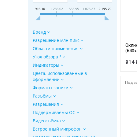
916.10
1 236.02
1 555.95
1 875.87
2 195.79
Бренд
Разрешение млн пикс
Окли
Области применения
(640
Угол обзора °
914 
Индикаторы
Цвета, использованные в
оформлении
Под з
Форматы записи
Разъёмы
Разрешения
Поддерживаемы ОС
Видеосъёмка
Встроенный микрофон