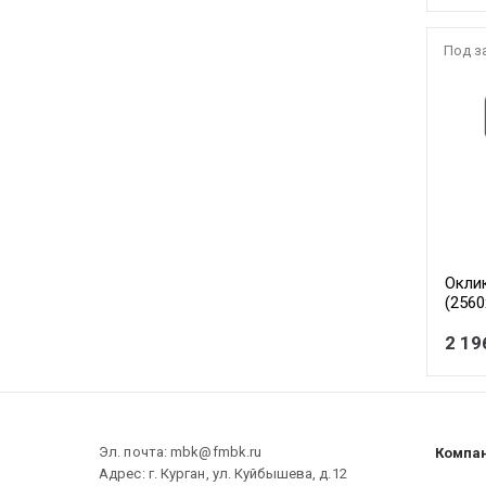
Под з
Окли
(256
2 19
Эл. почта: mbk@fmbk.ru
Компа
Адрес: г. Курган, ул. Куйбышева, д.12