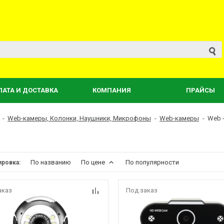
ЛАТА И ДОСТАВКА
КОМПАНИЯ
ПРАЙСЫ
-
Web-камеры, Колонки, Наушники, Микрофоны
-
Web-камеры
-
Web -
По названию
По цене
По популярности
ировка:
аказ
Под заказ