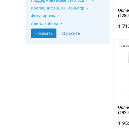
Поддерживаемые сети 802.11
Крепление на ЖК монитор
Окли
Фокусировка
(128
Длина кабеля
1 71
Под з
Окли
(192
[1455
1 95