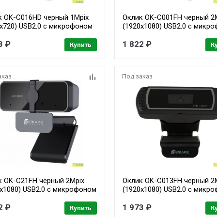
к OK-C016HD черный 1Mpix
Оклик OK-C001FH черный 2
0x720) USB2.0 с микрофоном
(1920x1080) USB2.0 с микр
3 ₽
1 822 ₽
Купить
К
аказ
Под заказ
к OK-C21FH черный 2Mpix
Оклик OK-C013FH черный 2
0x1080) USB2.0 с микрофоном
(1920x1080) USB2.0 с микр
507]
2 ₽
1 973 ₽
Купить
К