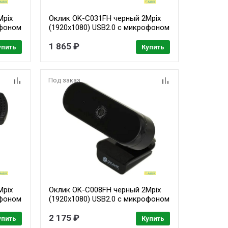
Mpix
Оклик OK-C031FH черный 2Mpix
офоном
(1920x1080) USB2.0 с микрофоном
1 865 ₽
упить
Купить
Под заказ
Mpix
Оклик OK-C008FH черный 2Mpix
офоном
(1920x1080) USB2.0 с микрофоном
2 175 ₽
упить
Купить