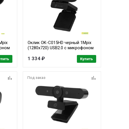
Mpix
Оклик OK-C015HD черный 1Mpix
фоном
(1280x720) USB2.0 с микрофоном
1 334 ₽
упить
Купить
Под заказ