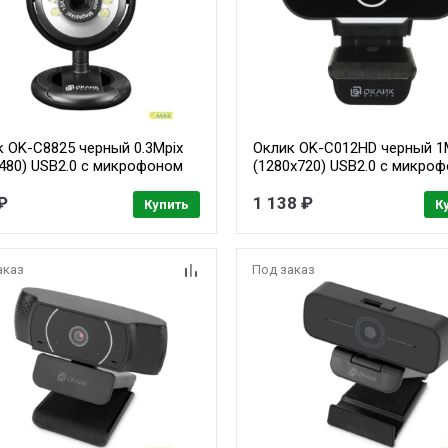
к OK-C8825 черный 0.3Mpix
Оклик OK-C012HD черный 1
x480) USB2.0 с микрофоном
(1280x720) USB2.0 с микро
₽
1 138 ₽
Купить
К
аказ
Под заказ