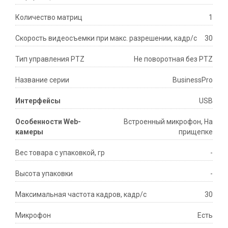
Количество матриц
1
Скорость видеосъемки при макс. разрешении, кадр/с
30
Тип управления PTZ
Не поворотная без PTZ
Название серии
BusinessPro
Интерфейсы
USB
Особенности Web-
Встроенный микрофон, На
камеры
прищепке
Вес товара с упаковкой, гр
-
Высота упаковки
-
Максимальная частота кадров, кадр/с
30
Микрофон
Есть