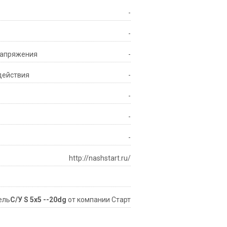
-
-
 напряжения
-
действия
-
-
-
-
http://nashstart.ru/
ель
С/У S 5x5 --20dg
от компании Старт