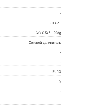
-
-
СТАРТ
С/У S 5x5 --20dg
Сетевой удлинитель
-
-
EURO
5
-
-