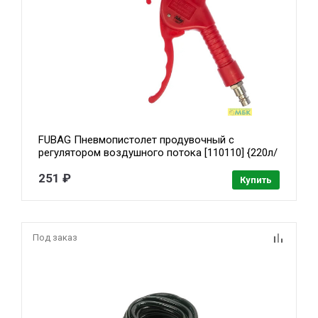
FUBAG Пневмопистолет продувочный с
регулятором воздушного потока [110110] {220л/
мин_2-8бар_ блистер}
251 ₽
Купить
Под заказ