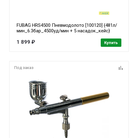
FUBAG HRS4500 Пневмодолото [100120] {481л/
мин_6.3бар_4500уд/мин + 5 насадок_кейс}
1 899 ₽
Купить
Под заказ