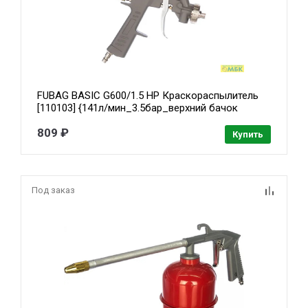
FUBAG BASIC G600/1.5 HP Краскораспылитель
[110103] {141л/мин_3.5бар_верхний бачок
0.6л_1.5мм}
809 ₽
Купить
Под заказ