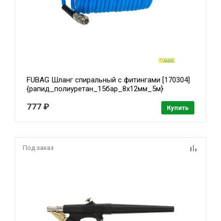
FUBAG Шланг спиральный с фитингами [170304]
{рапид_полиуретан_15бар_8х12мм_5м}
777 ₽
Купить
Под заказ