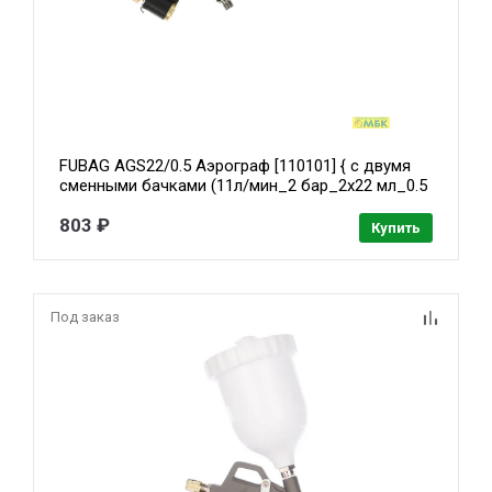
FUBAG AGS22/0.5 Аэрограф [110101] { с двумя
сменными бачками (11л/мин_2 бар_2х22 мл_0.5
мм) + набор_кейс }
803 ₽
Купить
Под заказ