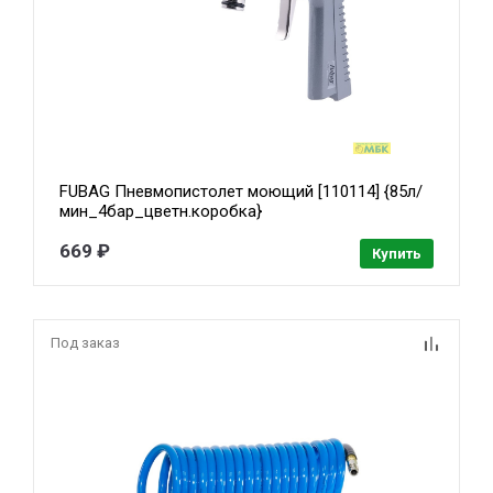
FUBAG Пневмопистолет моющий [110114] {85л/
мин_4бар_цветн.коробка}
669 ₽
Купить
Под заказ