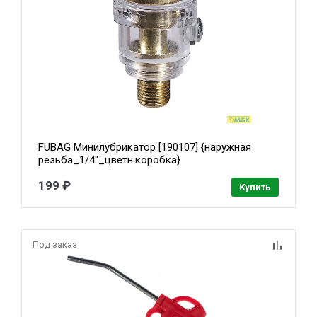
FUBAG Минилубрикатор [190107] {наружная
резьба_1/4"_цветн.коробка}
199 ₽
Купить
Под заказ