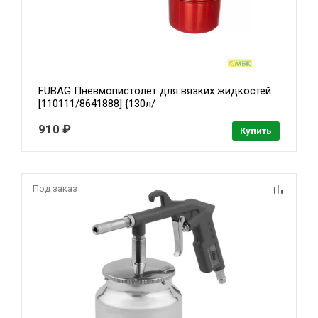
FUBAG Пневмопистолет для вязких жидкостей
[110111/8641888] {130л/
мин_3.5бар_0.9л_цветн.коробка}
910 ₽
Купить
Под заказ