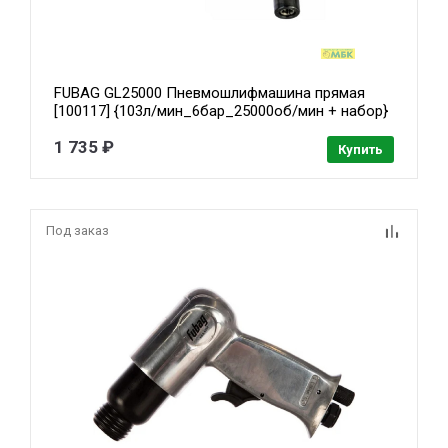
FUBAG GL25000 Пневмошлифмашина прямая
[100117] {103л/мин_6бар_25000об/мин + набор}
1 735 ₽
Купить
Под заказ