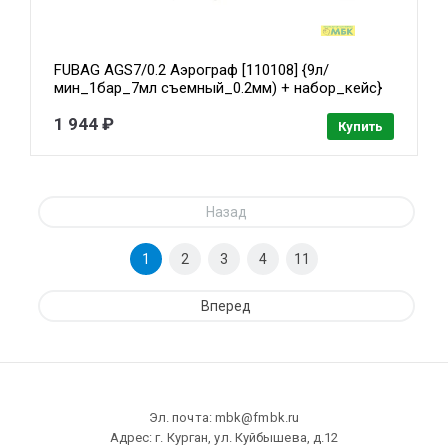
FUBAG AGS7/0.2 Аэрограф [110108] {9л/
мин_1бар_7мл съемный_0.2мм) + набор_кейс}
1 944 ₽
Купить
Назад
1
2
3
4
11
Вперед
Эл. почта: mbk@fmbk.ru
Адрес: г. Курган, ул. Куйбышева, д.12