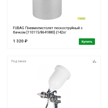
FUBAG Пневмопистолет пескоструйный с
бачком [110115/8641880] {142л/
мин_3.5бар_0.75л_цветн.коробка}
1 320 ₽
Купить
Под заказ