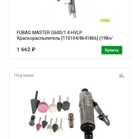
FUBAG MASTER G600/1.4 HVLP
Краскораспылитель [110104/8641866] {198л/
мин_3.5бар_верхний бачок 0.6л_1.4мм}
1 662 ₽
Купить
Под заказ