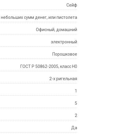
Сейф
, небольших сумм денег, или пистолета
Офисный, домашний
электронный
Порошковое
ГОСТ Р 50862-2005, класс Н0
2-х ригельная
1
5
2
Да