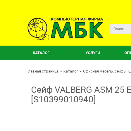
КАТАЛОГ
УСЛУГИ
ОП
Главная страница
-
Каталог
-
Офисная мебель, сейфы,
Сейф VALBERG ASM 25 E
[S10399010940]