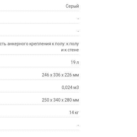
Серый
-
-
ь анкерного крепления к полу: к полу
и к стене
19 л
246 х 336 х 226 мм
0,024 м3
250 х 340 х 280 мм
14 кг
-