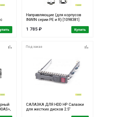
Направляющие (для корпусов
 с
INWIN серии PE и R) [1098381]
ием,
1 785 ₽
 rpm
упить
Купить
Под заказ
ерный
САЛАЗКА ДЛЯ HDD HP Салазки
00AS>,
для жестких дисков 2.5"
n,
SATA/SAS Tray Caddy (651681-001)