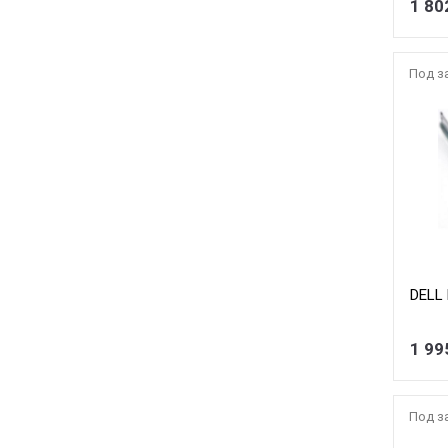
1 80
Под з
DELL
1 99
Под з