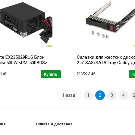
ate EX235029RUS Блок
Салазки для жестких диск
ния 500W <RM-500ADS>
2.5" SAS/SATA Tray Caddy д
2х8 cm fan, 20+4pin/(4+4)pin
серверов HP Gen 8/9 651687
0 ₽
2 237 ₽
CI-E , 9xSATA ((Server) PRO)
651699-001 / 651681-001
Купить
К
Назад
1
2
3
4
ния
Оплата и доставка