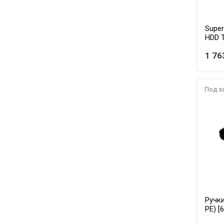
Super
HDD 
HOT 
1 76
Под з
Ручки
PE) [