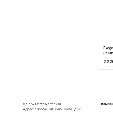
Exeg
пита
APFC,
2 22
, 2xP
Компа
Эл. почта: mbk@fmbk.ru
Адрес: г. Курган, ул. Куйбышева, д.12