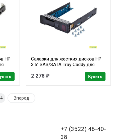
ов HP
Салазки для жестких дисков HP
ля
3.5" SAS/SATA Tray Caddy для
-001 /
серверов HP Gen 8/9 651320-001 /
2 278 ₽
651314-001
упить
Купить
24
Вперед
+7 (3522) 46-40-
38