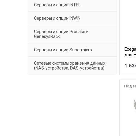
Серверы и опции INTEL
Серверы и опции INWIN
Серверы и опции Procase и
GenesysRack
Exeg
Серверы и опции Supermicro
для 
(унив
Сетевые системы хранения данных
1 63
SATA/
(NAS-устройства, DAS-устройства)
отсек
Под з