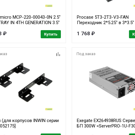
micro MCP-220-00043-0N 2.5"
Procase 5T3-2T3-V3-FAN
TRAY IN 4TH GENERATION 3.5"
Переходник 2*5.25" в 3*3.5"
SWAP TRAY
антивибрационным креплен
3 ₽
1 768 ₽
вентилятор PWM 4pin, 3600
Купить
К
аказ
Под заказ
 (для корпусов INWIN серии
Exegate EX264938RUS Серв
6052175]
БП 300W <ServerPRO-1U-F3
APFC, унив. для Flex1U, 24pi