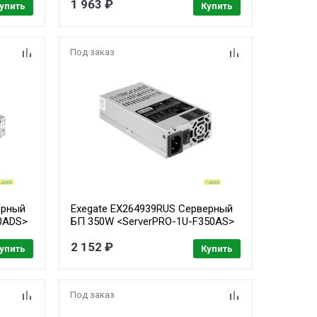
1 963 ₽
упить
Купить
Под заказ
ерный
Exegate EX264939RUS Серверный
0ADS>
БП 350W <ServerPRO-1U-F350AS>
APFC, унив. для Flex1U, 24pin,
2 152 ₽
DE
4pin,3xSATA, 2xIDE
упить
Купить
Под заказ