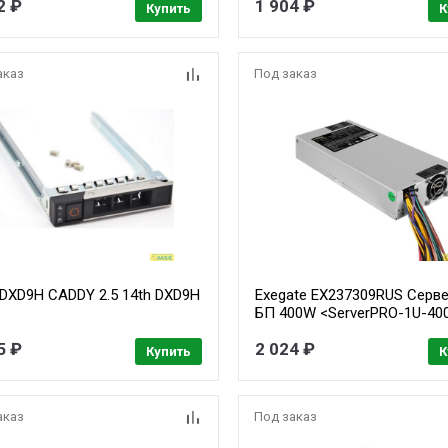
2 ₽
1 904 ₽
4pin,3xSATA, 2xIDE
Купить
К
аказ
Под заказ
 DXD9H CADDY 2.5 14th DXD9H
Exegate EX237309RUS Серв
БП 400W <ServerPRO-1U-40
APFC, унив. для 1U,
5 ₽
2 024 ₽
24pin,2x(4+4)pin,4xSATA,3xI
Купить
К
аказ
Под заказ