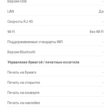
Версия USB
-
LAN
Да
Скорость RJ-45
-
Wi-Fi
без WI-FI
Поддерживаемые стандарты WiFi
-
Версия Bluetooth
-
Управление бумагой / печатные носители
-
Печать на бумаге
-
Печать на открытке
-
Печать на конверте
-
Печать на наклейке
-