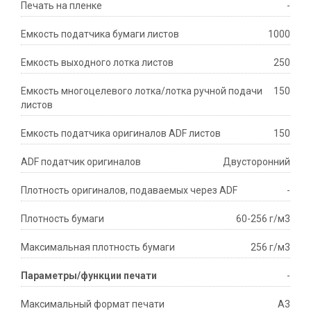
Печать на пленке
-
Емкость податчика бумаги листов
1000
Емкость выходного лотка листов
250
Емкость многоцелевого лотка/лотка ручной подачи
150
листов
Емкость податчика оригиналов ADF листов
150
ADF податчик оригиналов
Двусторонний
Плотность оригиналов, подаваемых через ADF
-
Плотность бумаги
60-256 г/м3
Максимальная плотность бумаги
256 г/м3
Параметры/функции печати
-
Максимальный формат печати
A3