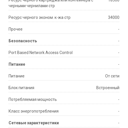
Ресурс черного картриджа или контейнера с
18500
черными чернилами стр
Ресурс черного эконом. к-жа стр
34000
Прочее
-
Безопасность
-
Port Based Network Access Control
-
Питание
-
Питание
От сети
Блок питания
Встроенный
Потребляемая мощность
-
Класс энергопотребления
-
Сетевые характеристики
-