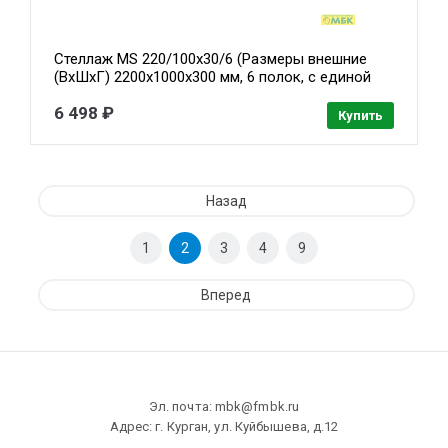
Стеллаж MS 220/100х30/6 (Размеры внешние
(ВхШхГ) 2200х1000х300 мм, 6 полок, с единой
стойкой) [S24199173602]
6 498 ₽
Купить
Назад
1
2
3
4
9
Вперед
Эл. почта: mbk@fmbk.ru
Адрес: г. Курган, ул. Куйбышева, д.12