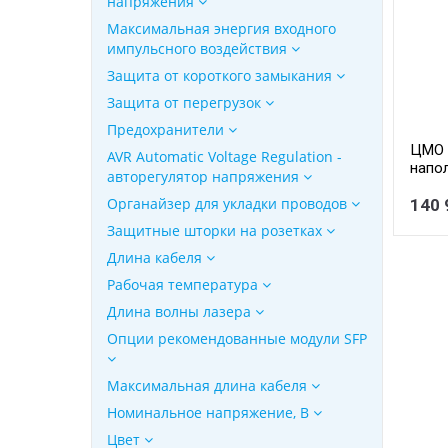
напряжения
Максимальная энергия входного
импульсного воздействия
Защита от короткого замыкания
Защита от перегрузок
Предохранители
ЦМО 
AVR Automatic Voltage Regulation -
напо
авторегулятор напряжения
перфо
Органайзер для укладки проводов
черн
140 
СП-48
Защитные шторки на розетках
коро
Длина кабеля
Рабочая температура
Длина волны лазера
Опции рекомендованные модули SFP
Максимальная длина кабеля
Номинальное напряжение, В
Цвет