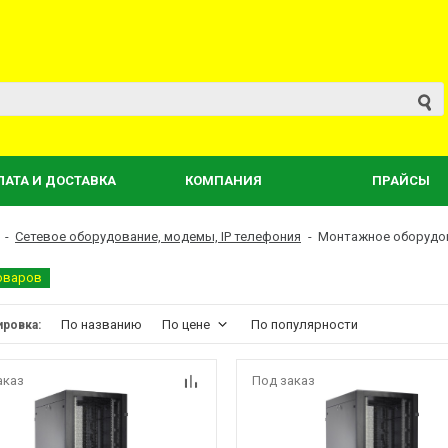
ЛАТА И ДОСТАВКА
КОМПАНИЯ
ПРАЙСЫ
-
Сетевое оборудование, модемы, IP телефония
-
Монтажное оборудо
оваров
По названию
По цене
По популярности
ировка:
аказ
Под заказ