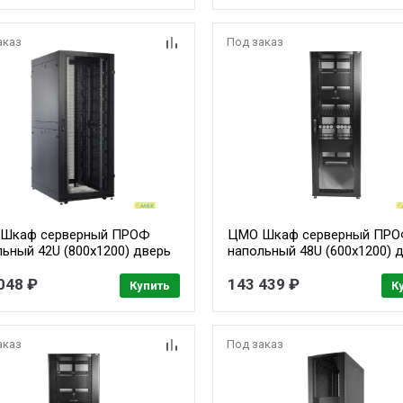
аказ
Под заказ
Шкаф серверный ПРОФ
ЦМО Шкаф серверный ПР
льный 42U (800x1200) дверь
напольный 48U (600x1200) 
рированная 2 шт., цвет
перфор., задние двойные
ый, в сборе (ШТК-
048 ₽
перфор., черный, в сборе (
143 439 ₽
Купить
К
.8.12-44АА-9005)
СП-48.6.12-48АА-9005)
аказ
Под заказ