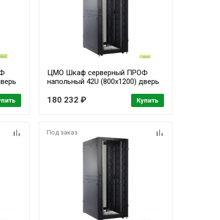
ОФ
ЦМО Шкаф серверный ПРОФ
дверь
напольный 42U (800x1200) дверь
оре
перфор., задние двойные
)
перфор., черный, в сборе (ШТК-
180 232 ₽
упить
Купить
СП-42.8.12-48АА-9005) (1
коробка)
Под заказ