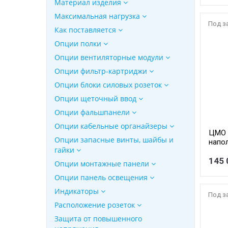
Материал изделия
Максимальная нагрузка
Под з
Как поставляется
Опции полки
Опции вентиляторные модули
Опции фильтр-картриджи
Опции блоки силовых розеток
Опции щеточный ввод
Опции фальшпанели
Опции кабельные органайзеры
ЦМО 
Опции запасные винты, шайбы и
напо
гайки
перфо
черн
145 
Опции монтажные панели
СП-42
Опции панель освещения
Индикаторы
Под з
Расположение розеток
Защита от повышенного