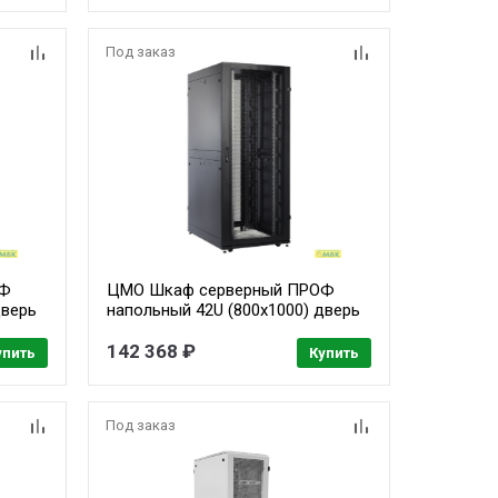
Под заказ
ОФ
ЦМО Шкаф серверный ПРОФ
дверь
напольный 42U (800x1000) дверь
перфор., задние двойные
ШТК-
перфор., черный, в сборе (ШТК-
142 368 ₽
упить
Купить
СП-42.8.10-48АА-9005)
Под заказ