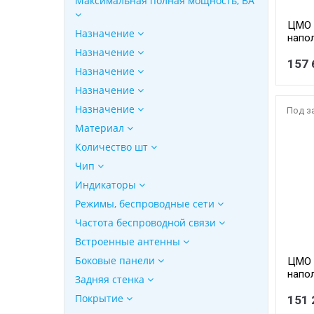
Максимальная полная мощность, ВА
ЦМО 
Назначение
напо
перфо
Назначение
черн
157 
Назначение
СП-42
коро
Назначение
Назначение
Под з
Материал
Количество шт
Чип
Индикаторы
Режимы, беспроводные сети
Частота беспроводной связи
Встроенные антенны
Боковые панели
ЦМО 
напо
Задняя стенка
перфо
Покрытие
черн
151 
СП-48