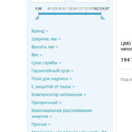
0.98
40 579.98
81 158.98
121 737.97
162 316.97
Бренд
Ширина, мм
ЦМО 
Высота, мм
напо
перф
Вес
перфо
194 
Срок службы
СП-48
Гарантийный срок
Поле для надписи
Под з
С защитой от пыли
Компенсатор натяжения
Прозрачный
Максимальная рассеиваемая
энергия
Прочее