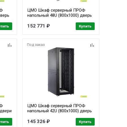
ОФ
ЦМО Шкаф серверный ПРОФ
дверь
напольный 48U (800x1000) дверь
перфор., задние двойные
ШТК-
перфор., черный, в сборе (ШТК-
152 771 ₽
упить
Купить
СП-48.8.10-48АА-9005)
Под заказ
ОФ
ЦМО Шкаф серверный ПРОФ
 двери
напольный 42U (800x1000) дверь
, в
перфор. 2 шт., черный, в сборе
(ШТК-СП-42.8.10-44АА-9005) (1
145 326 ₽
упить
Купить
коробка)