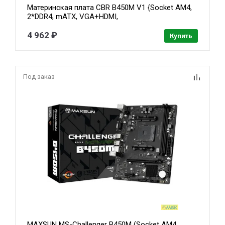
Материнская плата CBR B450M V1 {Socket AM4,
2*DDR4, mATX, VGA+HDMI,
1*PCIEx16/1*PCIEx1/1*M.2(NVME & SATA),
4*SATA3, 4*USB2+4*USB3, Glan}
4 962 ₽
Купить
Под заказ
MAXSUN MS-Challenger B450M (Socket AM4,