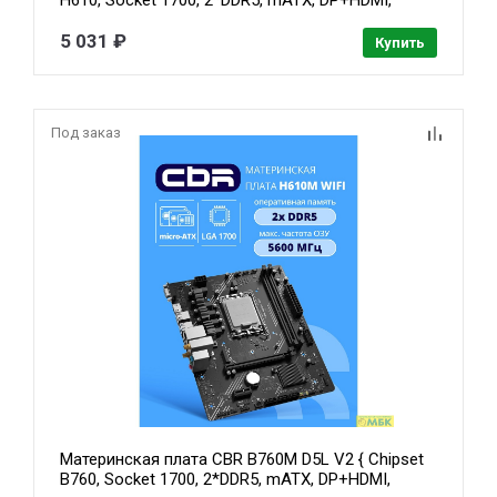
H610, Socket 1700, 2*DDR5, mATX, DP+HDMI,
1*PCIEx16,1*PCIEx1,1*M.2 NVME, 3*SATA3, 4*USB
2.0 + 2*USB3.0,WiFi, LAN 1Gb}
5 031 ₽
Купить
Под заказ
Материнская плата CBR B760M D5L V2 { Chipset
B760, Socket 1700, 2*DDR5, mATX, DP+HDMI,