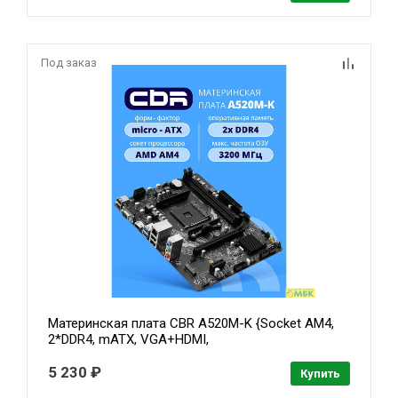
Под заказ
Материнская плата CBR A520M-K {Socket AM4,
2*DDR4, mATX, VGA+HDMI,
1*PCIEx16/1*PCIEx1/1*M.2(NVME & SATA),
4*SATA3, 4*USB2+2*USB3, Glan}
5 230 ₽
Купить