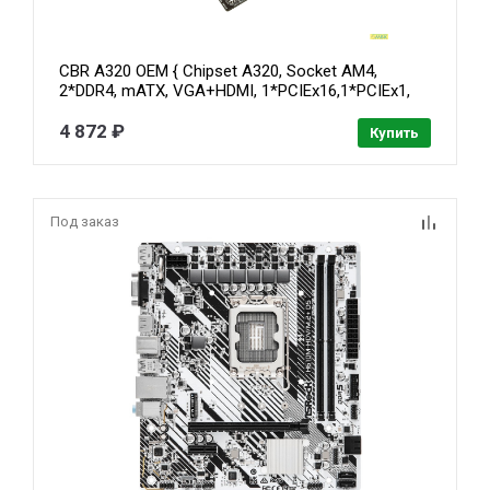
CBR A320 OEM { Chipset A320, Socket AM4,
2*DDR4, mATX, VGA+HDMI, 1*PCIEx16,1*PCIEx1,
1*M.2(NVME), 4*SATA3, 2*USB2.0 + 4*USB3.0, LAN
1Gb} OEM УПАКОВКА
4 872 ₽
Купить
Под заказ