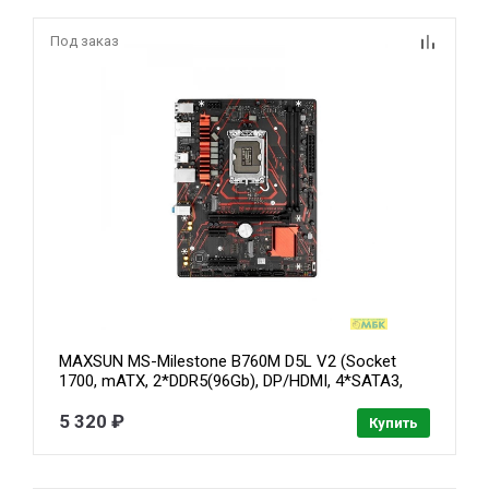
Под заказ
MAXSUN MS-Milestone B760M D5L V2 (Socket
1700, mATX, 2*DDR5(96Gb), DP/HDMI, 4*SATA3,
2*M.2, 1*PCIEx16/1*PCIEx4/1*PCIEx1, 4*USB 2.0,
4*USB 3.2 Gen1, LAN 1*2,5G, black-red, RTL)
5 320 ₽
Купить