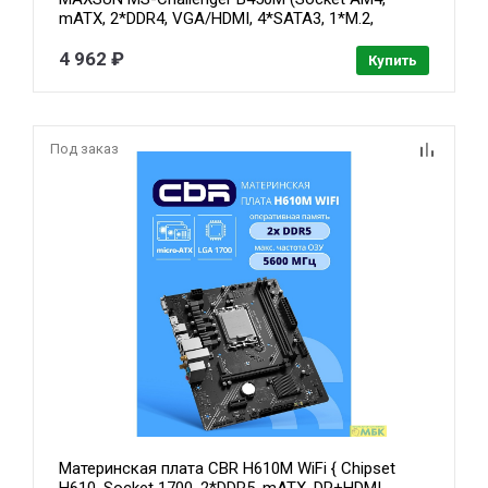
mATX, 2*DDR4, VGA/HDMI, 4*SATA3, 1*M.2,
1*PCIEx16/1*PCIEx1, 2*USB2.0, 2*USB 3.2 Gen1,
LAN 1*1G, RTL)
4 962 ₽
Купить
Под заказ
Материнская плата CBR H610M WiFi { Chipset