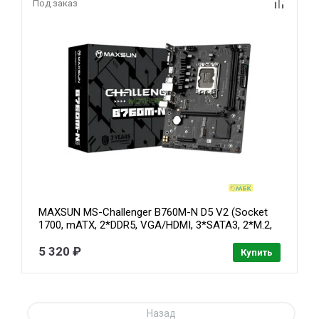
Под заказ
MAXSUN MS-Challenger B760M-N D5 V2 (Socket
1700, mATX, 2*DDR5, VGA/HDMI, 3*SATA3, 2*M.2,
1xPCI-E x16 /1xPCI-E x4, 4*USB 2.0, 2*USB 3.2
Gen1 , LAN 1*1G, RTL)
5 320 ₽
Купить
Назад