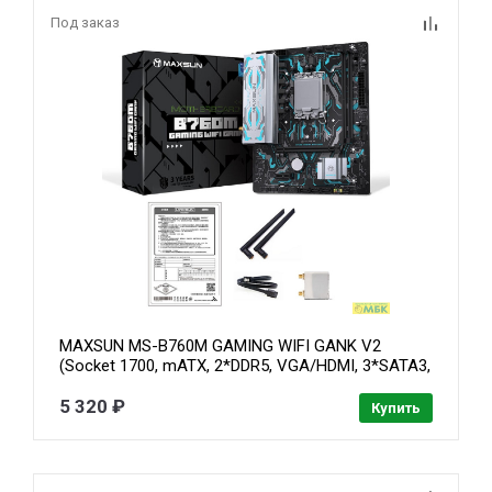
Под заказ
MAXSUN MS-B760M GAMING WIFI GANK V2
(Socket 1700, mATX, 2*DDR5, VGA/HDMI, 3*SATA3,
1*M.2, 1xPCI-E x16 /1xPCI-E x4, 4*USB 2.0, 2*USB
3.2 GEN 2, LAN 1*1G, Bluetooth, Wi-Fi 802.11ax,
5 320 ₽
Купить
RTL)