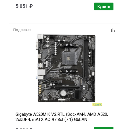
1*PCIEx16,1*PCIEx1,2*M.2 NVME, 3*SATA3, 2*USB
2.0 + 4*USB3.2, LAN 1Gb}
5 051 ₽
Купить
Под заказ
Gigabyte A520M K V2 RTL {Soc-AM4, AMD A520,
2xDDR4, mATX AC`97 8ch(7.1) GbLAN
RAID+VGA+HDMI}