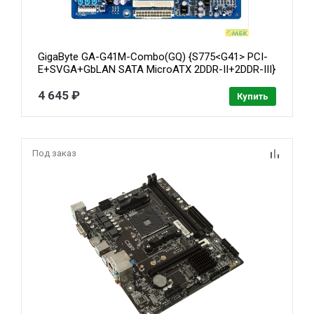
GigaByte GA-G41M-Combo(GQ) {S775<G41> PCI-
E+SVGA+GbLAN SATA MicroATX 2DDR-II+2DDR-III}
4 645 ₽
Купить
Под заказ