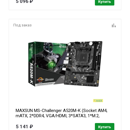
5 096 ₽
Купить
Под заказ
MAXSUN MS-Challenger A520M-K (Socket AM4,
mATX, 2*DDR4, VGA/HDMI, 3*SATA3, 1*M.2,
1*PCIEx16/1*PCIEx1, 4*USB2.0, 2*USB 3.2 Gen1,
LAN 1*1G, RTL)
5 141 ₽
Купить