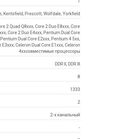
1
, Kentsfield, Prescott, Wolfdale, Yorkfield
ore 2 Quad Q8xxx, Core 2 Duo E8xxx, Core
xxx, Core 2 Duo E4xxx, Pentium Dual Core
 Pentium Dual Core E2xxx, Pentium 4 5xx,
e E3xxx, Celeron Dual Core E1xxx, Celeron
4xxсовместимые процессоры
DDR II, DDR III
8
1333
2
2-х канальный
-