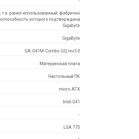
-
d, т.е. ранее использованный, фабрично
тоспособность которого подтверждена
Gigabyte
GigaByte
GA-G41M-Combo-GQ rev3.0
Материнская плата
Настольный ПК
micro-ATX
Intel G41
-
LGA 775