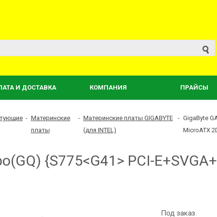
ЛАТА И ДОСТАВКА
КОМПАНИЯ
ПРАЙСЫ
тующие
-
Материнские
-
Материнские платы GIGABYTE
-
GigaByte 
платы
(для INTEL)
MicroATX 2D
o(GQ) {S775<G41> PCI-E+SVGA
Под заказ.