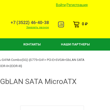
Войти
Регистрация
+7 (3522) 46-40-38
0 ₽
Заказать звонок
КОНТАКТЫ
НАШИ ПАРТНЕРЫ
GA-G41M-Combo(GQ) {S775<G41> PCI-E+SVGA+GbLAN SATA
DR-II+2DDR-III}
+GbLAN SATA MicroATX