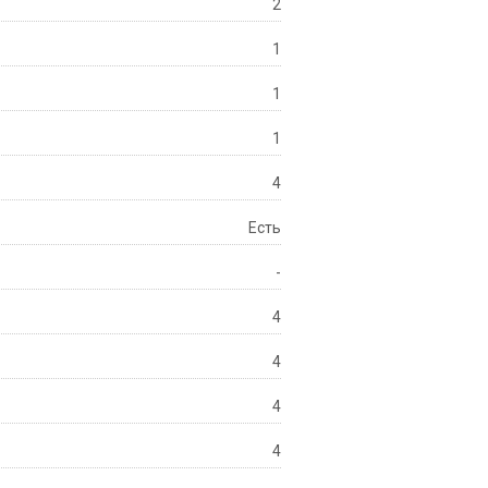
2
1
1
1
4
Есть
-
4
4
4
4