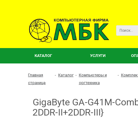
КАТАЛОГ
УСЛУГИ
ОП
Главная
-
Каталог
-
Компьютеры и
-
Комплек
страница
оргтехника
GigaByte GA-G41M-Comb
2DDR-II+2DDR-III}