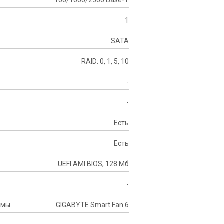
1
SATA
RAID: 0, 1, 5, 10
-
-
Есть
Есть
UEFI AMI BIOS, 128 Мб
-
емы
GIGABYTE Smart Fan 6