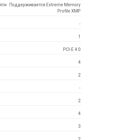
яти . Поддерживается Extreme Memory
Profile XMP
-
1
PCI-E 4.0
4
2
-
2
4
3
2