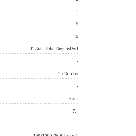
1
6
6
D-Sub, HDMI, DisplayPort
-
1 x Combo
-
Есть
7.1
-
100/1000/2500 Base-T