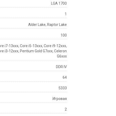
LGA 1700
1
Alder Lake, Raptor Lake
100
re i7-13xxx, Core i5-13xxx, Core i9-12xxx,
ore i3-12xxx, Pentium Gold G7xxx, Celeron
G6xxx
DDR IV
64
5333
Игровая
2