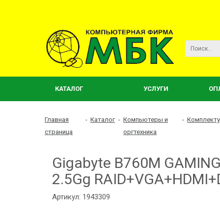
КАТАЛОГ
УСЛУГИ
ОП
Главная
-
Каталог
-
Компьютеры и
-
Комплект
страница
оргтехника
Gigabyte B760M GAMING 
2.5Gg RAID+VGA+HDMI+D
Артикул: 1943309