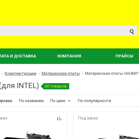
ЛАТА И ДОСТАВКА
КОМПАНИЯ
ПРАЙСЫ
-
Комплектующие
-
Материнские платы
-
Материнские платы GIGABYT
(для INTEL)
30 товаров
По названию
По цене
По популярности
ировка:
аказ
Под заказ