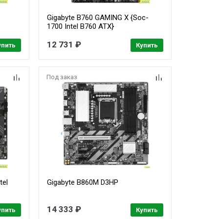
Gigabyte B760 GAMING X {Soc-
1700 Intel B760 ATX}
12 731 ₽
упить
Купить
Под заказ
tel
Gigabyte B860M D3HP
14 333 ₽
упить
Купить