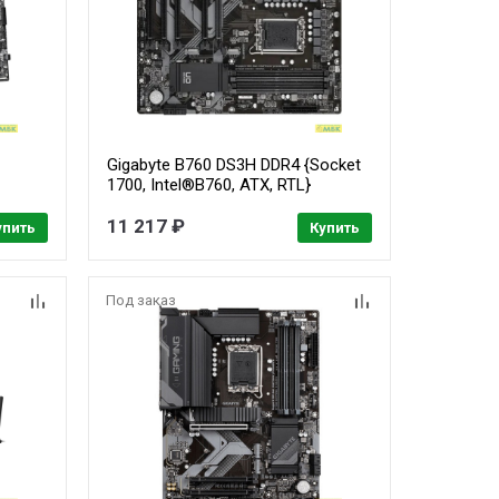
Gigabyte B760 DS3H DDR4 {Socket
1700, Intel®B760, ATX, RTL}
11 217 ₽
упить
Купить
Под заказ