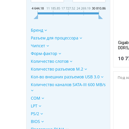
4 644.18
11 185.85
17 727.52
24 269.19
30 810.86
Бренд
Разъем для процессора
Gigab
Чипсет
DDR5,
Форм-фактор
10 7
Количество слотов
Количество разъемов M.2
Кол-во внешних разъемов USB 3.0
Под з
Количество каналов SATA-III 600 MB/s
COM
LPT
PS/2
BIOS