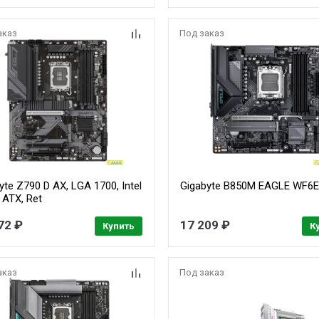
аказ
Под заказ
yte Z790 D AX, LGA 1700, Intel
Gigabyte B850M EAGLE WF6
 ATX, Ret
72 ₽
17 209 ₽
Купить
К
аказ
Под заказ