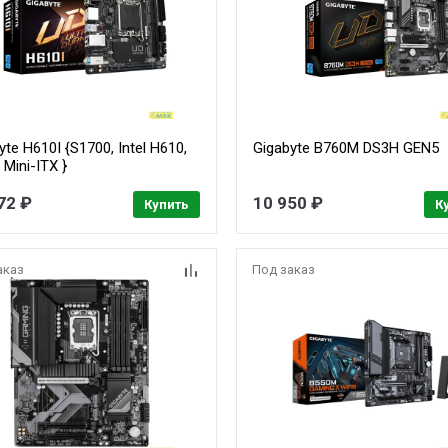
yte H610I {S1700, Intel H610,
Gigabyte B760M DS3H GEN5
 Mini-ITX }
72 ₽
10 950 ₽
Купить
К
аказ
Под заказ