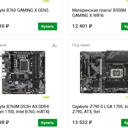
byte B760 GAMING X GEN5
Материнская плата/ B550M
GAMING X WIFI6
30 ₽
12 401 ₽
Купить
К
аказ
Под заказ
byte B760M DS3H AX DDR4
Gigabyte Z790 D LGA 1700, In
et 1700, Intel B760, mATX}
Z790, ATX, Ret
98 ₽
13 532 ₽
Купить
К