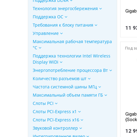
Поддержка DLNA
Технология энергосбережения
Giga
Поддержка ОС
Требования к блоку питания
11 9
Управление
Максимальная рабочая температура
°C
Под з
Поддержка технологии Intel Wireless
Display WiDi
Энергопотребление процессора Вт
Количество разъемов шт
Частота системной шины МГц
Максимальный объем памяти ГБ
Слоты PCI
Слоты PCI-Express x1
Giga
{Sock
Слоты PCI-Express x16
Звуковой контроллер
12 9
Интегрированное видео