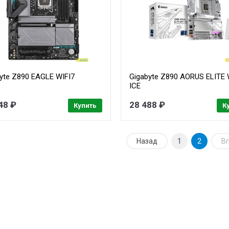
yte Z890 EAGLE WIFI7
Gigabyte Z890 AORUS ELITE 
ICE
48 ₽
28 488 ₽
Купить
К
Назад
1
2
В