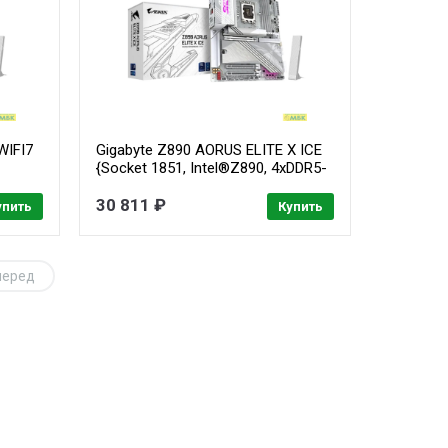
WIFI7
Gigabyte Z890 AORUS ELITE X ICE
{Socket 1851, Intel®Z890, 4xDDR5-
6400, 3xPCI-Ex16, 4xSATA3}
30 811 ₽
упить
Купить
перед