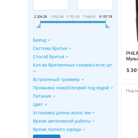
2 204.28
3 952.66
5 701.03
7 449.41
9 197.78
Бренд
Система бритья
PHIL
Способ бритья
Муль
комп
Кол-во бритвенных головок/сеток шт.
5 30
Встроенный триммер
Промывка ножей/лезвий под водой
Под з
Питание
Цвет
Установка длины волос мм
Время автономной работы
Время полного заряда