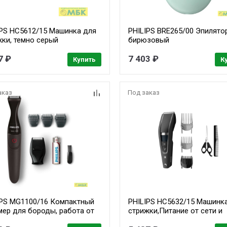
IPS HC5612/15 Машинка для
PHILIPS BRE265/00 Эпилятор
жки, темно серый
бирюзовый
7 ₽
7 403 ₽
Купить
К
аказ
Под заказ
IPS MG1100/16 Компактный
PHILIPS HC5632/15 Машинк
мер для бороды, работа от
стрижки,Питание от сети и
еек,3 гребня (1-3-5мм),
аккумулятора, 1 насадка 0,