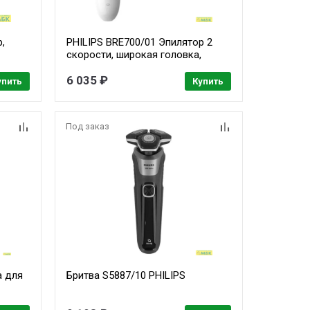
,
PHILIPS BRE700/01 Эпилятор 2
скорости, широкая головка,
Wet&Dry, беспроводной, opti light,
2 аксессуара
6 035 ₽
упить
Купить
Под заказ
а для
Бритва S5887/10 PHILIPS
5-28