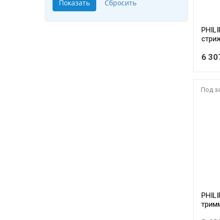
PHIL
стри
6 30
Под з
PHIL
трим
батар