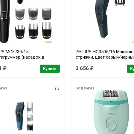
IPS MG3730/15
PHILIPS HC3505/15 Машинк
тигруммер (насадок в
стрижки, цвет серый/черны
л:8шт)черный
(насадок в компл:1шт)"
1 ₽
3 656 ₽
Купить
К
аказ
Под заказ