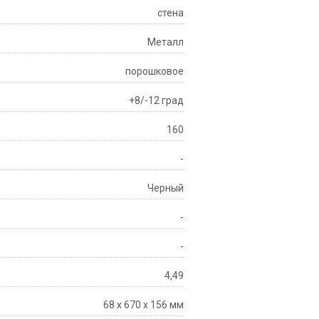
стена
Металл
порошковое
+8/-12 град
160
-
Черный
-
-
4,49
68 x 670 x 156 мм