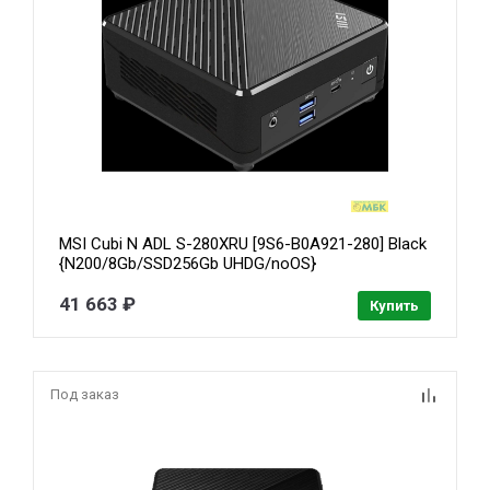
MSI Cubi N ADL S-280XRU [9S6-B0A921-280] Black
{N200/8Gb/SSD256Gb UHDG/noOS}
41 663 ₽
Купить
Под заказ