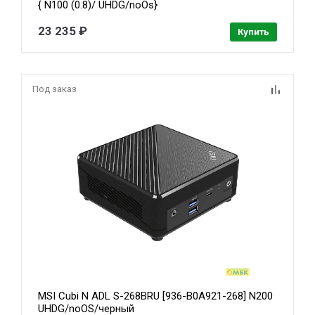
{ N100 (0.8)/ UHDG/noOs}
23 235 ₽
Купить
Под заказ
MSI Cubi N ADL S-268BRU [936-B0A921-268] N200
UHDG/noOS/черный