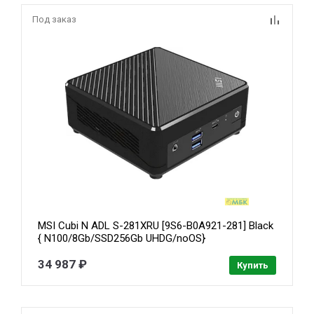
Под заказ
MSI Cubi N ADL S-281XRU [9S6-B0A921-281] Black
{ N100/8Gb/SSD256Gb UHDG/noOS}
34 987 ₽
Купить