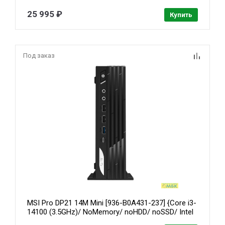
25 995 ₽
Купить
Под заказ
MSI Pro DP21 14M Mini [936-B0A431-237] {Core i3-
14100 (3.5GHz)/ NoMemory/ noHDD/ noSSD/ Intel
UHD Graphics 730/VESA// noOS}