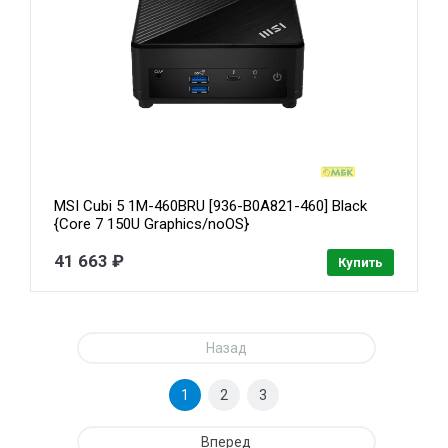
MSI Cubi 5 1M-460BRU [936-B0A821-460] Black
{Core 7 150U Graphics/noOS}
41 663 ₽
Купить
Назад
1
2
3
Вперед