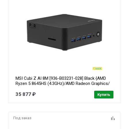
MSI Cubi Z AI 8M [936-B03231-028] Black {AMD
Ryzen 5 8645HS (4.3GHz)/AMD Radeon Graphics/
noOS}
35 877 ₽
Купить
Под заказ