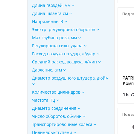
Длина гвоздей, мм
Длина шланга см
Под з
Напряжение, В
Электр. регулировка оборотов
Max глубина реза, мм
Регулировка силы удара
Расход воздуха на удар, л/удар
Средний расход воздуха, л/мин
Давление, атм
Диаметр воздушного штуцера, дюйм
PATR
Комп
1.8 к
Количество цилиндров
Об.дв
16 7
Произ
Частота, Гц
Об.ре
Диаметр соединения
Вес: 2
Под з
Число оборотов, об/мин
Транспортировочные колеса
Цилиндры/ступени