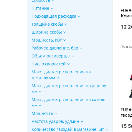
Скорость
Питание
FUBA
Подходящая расходка
Комп
пред
Толщина скобы
(8213
12 2
Ширина скобы
вер, 
Давле
Мощность, кВт
кВт1.
Под з
Рабочее давление, бар
12.4}
Объем ресивера, л
Число скоростей
Макс. диаметр сверления по
металлу мм
Макс. диаметр сверления по дереву
мм
Макс. диаметр сверления по камню
мм
FUBA
Мощность
гвоз
{длин
Частота ударов, уд/мин
90мм
15 5
Количество гвоздей в магазине, шт