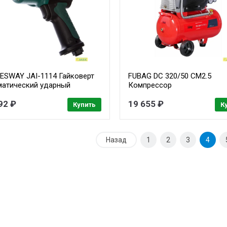
ESWAY JAI-1114 Гайковерт
FUBAG DC 320/50 CM2.5
матический ударный
Компрессор
озитный 1/2"DR 9500 об/
[614319547/29838183] {320 л
 1356 Нм
92 ₽
мин_50л_8бар_1.8кВт}
19 655 ₽
Купить
К
Назад
1
2
3
4