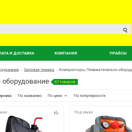
ЛАТА И ДОСТАВКА
КОМПАНИЯ
ПРАЙСЫ
рудование
-
Силовая техника
-
Компрессоры, Пневматическое оборуд
е оборудование
67 товаров
По названию
По цене
По популярности
ировка:
аказ
Под заказ