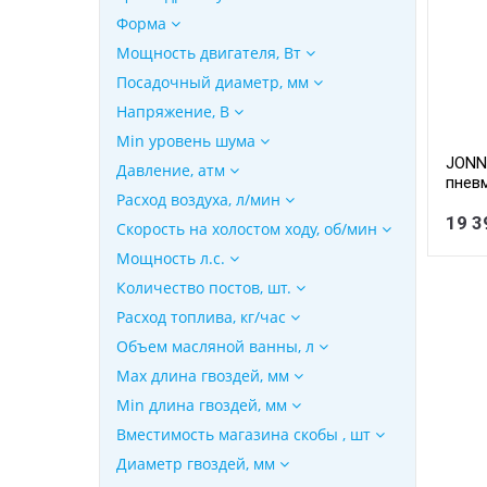
Форма
Мощность двигателя, Вт
Посадочный диаметр, мм
Напряжение, В
Min уровень шума
JONN
Давление, атм
пнев
Расход воздуха, л/мин
комп
мин.,
19 3
Скорость на холостом ходу, об/мин
Мощность л.с.
Количество постов, шт.
Расход топлива, кг/час
Объем масляной ванны, л
Max длина гвоздей, мм
Min длина гвоздей, мм
Вместимость магазина скобы , шт
Диаметр гвоздей, мм