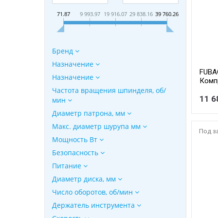
71.87
9 993.97
19 916.07
29 838.16
39 760.26
Бренд
Назначение
FUBA
Назначение
Компр
24 Пр
Частота вращения шпинделя, об/
Давле
11 6
мин
1.1 Н
Диаметр патрона, мм
18.2}
Макс. диаметр шурупа мм
Под з
Мощность Вт
Безопасность
Питание
Диаметр диска, мм
Число оборотов, об/мин
Держатель инструмента