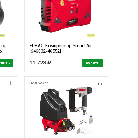
сор
FUBAG Компрессор Smart Air
р,
[646032/46552]
й 1/4}
11 728 ₽
упить
Купить
Под заказ