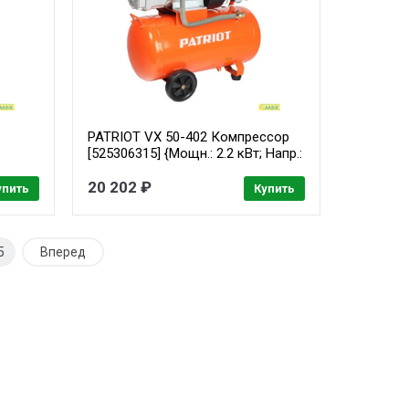
PATRIOT VX 50-402 Компрессор
[525306315] {Мощн.: 2.2 кВт; Напр.:
/
230В~50Гц; Об.двиг.: 2850 об/мин;
Производит.: 400 л/мин;
20 202 ₽
упить
Купить
Об.ресивера: 50 л; Давл.: 8 бар;
Вес: 39 кг;}
5
Вперед