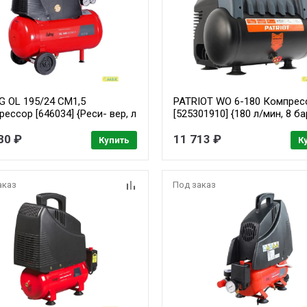
G OL 195/24 CM1,5
PATRIOT WO 6-180 Компрес
ессор [646034] {Реси- вер, л
[525301910] {180 л/мин, 8 ба
оиз- водит., л/мин 180
1100 Вт, 6 л, быстросъемны
- ние, бар 8 Мощность, кВт
80 ₽
11 713 ₽
Купить
К
апря- жение, В 220 Вес, кг
аказ
Под заказ