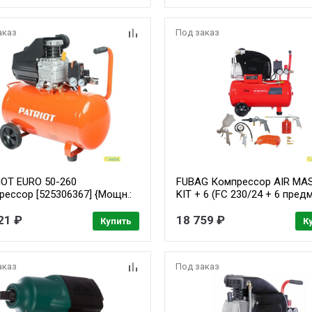
Мощность, кВт 1.5 Напря- ж
В 220 Вес, кг 26,4}
аказ
Под заказ
IOT EURO 50-260
FUBAG Компрессор AIR MA
рессор [525306367] {Мощн.:
KIT + 6 (FC 230/24 + 6 пред
Вт; Напр.: 230В~50Гц;
[61431380]
иг.: 2850 об/мин;
21 ₽
18 759 ₽
Купить
К
водит.: 260 л/мин;
сивера: 50 л; Давл.: 8 бар;
7,5 кг;}
аказ
Под заказ