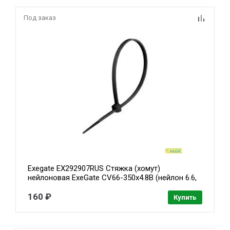
Под заказ
Exegate EX292907RUS Стяжка (хомут)
нейлоновая ExeGate CV66-350x4.8B (нейлон 6.6,
350x4.8мм, неоткрывающаяся, halogen free,
-40°C - +85°C, черная, 100 шт)
160 ₽
Купить