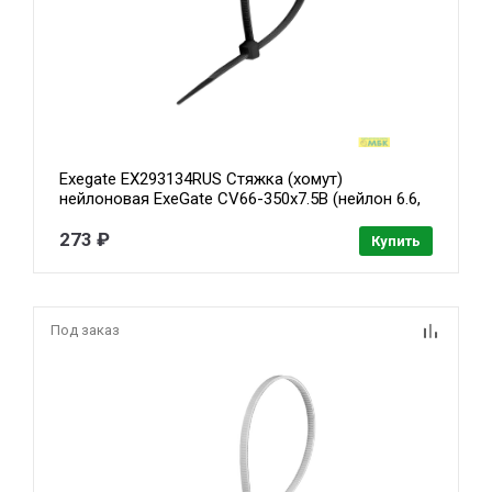
Exegate EX293134RUS Стяжка (хомут)
нейлоновая ExeGate CV66-350x7.5B (нейлон 6.6,
350x7.5мм, неоткрывающаяся, halogen free,
-40°C - +85°C, черная, 100 шт)
273 ₽
Купить
Под заказ