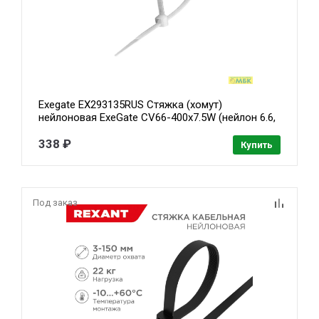
Exegate EX293135RUS Стяжка (хомут)
нейлоновая ExeGate CV66-400x7.5W (нейлон 6.6,
400x7.5мм, неоткрывающаяся, halogen free,
-40°C - +85°C, белая, 100 шт)
338 ₽
Купить
Под заказ