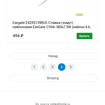
Exegate EX293139RUS Стяжка (хомут)
нейлоновая ExeGate CV66-500x7.5W (нейлон 6.6,
500x7.5мм, неоткрывающаяся, halogen free,
-40°C - +85°C, белая, 100 шт)
456 ₽
Купить
Назад
1
2
3
4
5
Вперед
Эл. почта: mbk@fmbk.ru