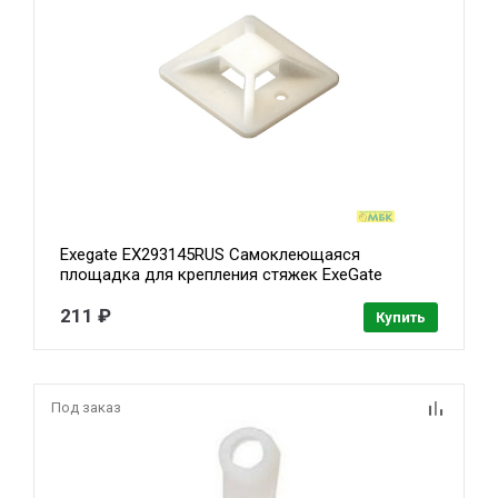
Exegate EX293145RUS Самоклеющаяся
площадка для крепления стяжек ExeGate
STM3030W-100 (30х30 мм, halogen free, -40°C -
+85°C, белая, 100 шт)
211 ₽
Купить
Под заказ