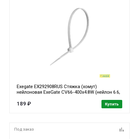
Exegate EX292908RUS Стяжка (хомут)
нейлоновая ExeGate CV66-400x4.8W (нейлон 6.6,
400x4.8мм, неоткрывающаяся, halogen free,
-40°C - +85°C, белая, 100 шт)
189 ₽
Купить
Под заказ