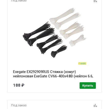
Под заказ
Exegate EX292909RUS Стяжка (хомут)
нейлоновая ExeGate CV66-400x4.8B (нейлон 6.6,
400x4.8мм, неоткрывающаяся, halogen free,
-40°C - +85°C, черная, 100 шт)
188 ₽
Купить
Под заказ