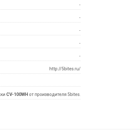
-
-
-
-
-
http://5bites.ru/
жки
CV-100WH
от производителя 5bites.