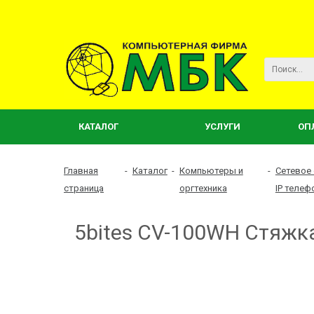
КАТАЛОГ
УСЛУГИ
ОП
Главная
-
Каталог
-
Компьютеры и
-
Сетевое
страница
оргтехника
IP телеф
5bites CV-100WH Стяжка