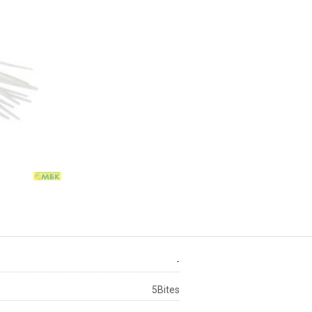
-
5Bites