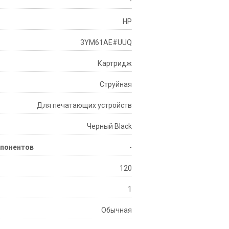
-
HP
3YM61AE#UUQ
Картридж
Струйная
Для печатающих устройств
Черный Black
мпонентов
-
120
1
Обычная