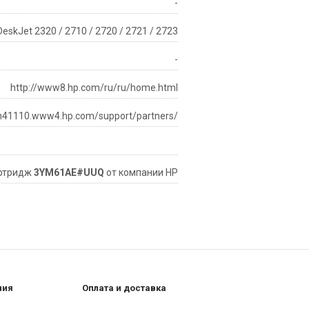
-
DeskJet 2320 / 2710 / 2720 / 2721 / 2723
-
http://www8.hp.com/ru/ru/home.html
/h41110.www4.hp.com/support/partners/
ртридж
3YM61AE#UUQ
от компании HP
ния
Оплата и доставка