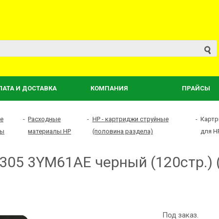
ЛАТА И ДОСТАВКА
КОМПАНИЯ
ПРАЙСЫ
е
-
Расходные
-
HP - картриджи струйные
-
Картр
лы
материалы HP
(половина раздела)
для H
05 3YM61AE черный (120стр.) (
Под заказ.