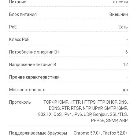
Питание
от сети
Блок питания
Внешний
PoE
Есть
Класс PoE
-
Потребление энергии Вт
6
Напряжение питания В
12
Прочие характеристики
-
Многопоточность
да
Протоколы
TCP/IP, ICMP, HTTP, HTTPS, FTP, DHCP, DNS,
DDNS, RTP, RTSP, NTP, UPnP, SMTP, IGMP,
802.1X, QoS, IPv4, IPv6, UDP, Bonjour, SSL/TLS,
PPPoE, SNMP, ARP
Поддерживаемые браузеры
Chrome 57.0+, Firefox 52.0+