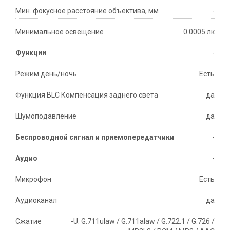
Мин. фокусное расстояние объектива, мм
-
Минимальное освещение
0.0005 лк
Функции
-
Режим день/ночь
Есть
Функция BLC Компенсация заднего света
да
Шумоподавление
да
Беспроводной сигнал и приемопередатчики
-
Аудио
-
Микрофон
Есть
Аудиоканал
да
Сжатие
-U: G.711ulaw / G.711alaw / G.722.1 / G.726 /