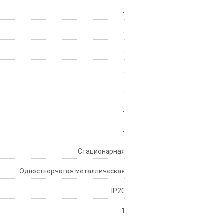
-
-
-
-
-
-
-
Стационарная
Одностворчатая металлическая
IP20
1