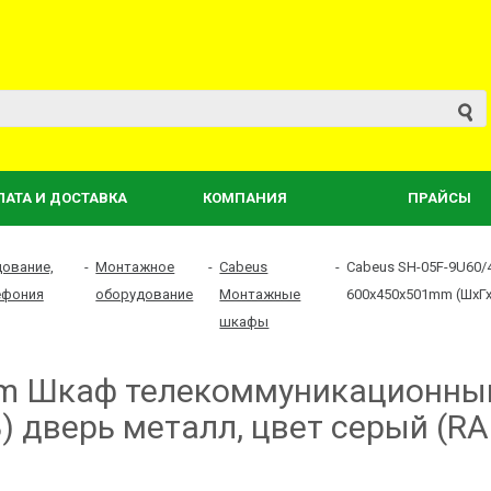
ЛАТА И ДОСТАВКА
КОМПАНИЯ
ПРАЙСЫ
дование,
-
Монтажное
-
Cabeus
-
Cabeus SH-05F-9U60
ефония
оборудование
Монтажные
600x450x501mm (ШхГх
шкафы
5m Шкаф телекоммуникационный
 дверь металл, цвет серый (RA