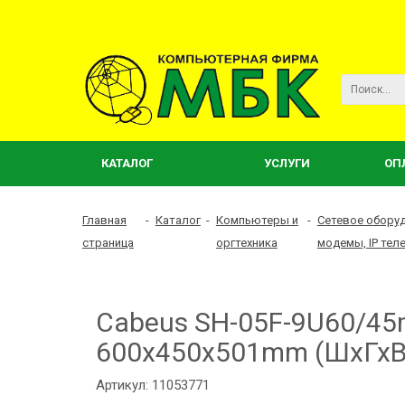
КАТАЛОГ
УСЛУГИ
ОП
Главная
-
Каталог
-
Компьютеры и
-
Сетевое обору
страница
оргтехника
модемы, IP тел
Cabeus SH-05F-9U60/4
600x450x501mm (ШхГхВ)
Артикул: 11053771