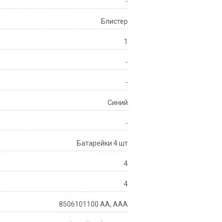
-
Блистер
1
-
-
Синий
-
Батарейки 4 шт
4
4
8506101100 АА, ААА