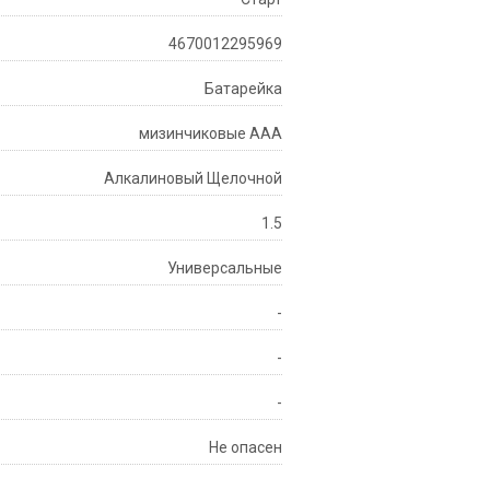
4670012295969
Батарейка
мизинчиковые AAA
Алкалиновый Щелочной
1.5
Универсальные
-
-
-
Не опасен