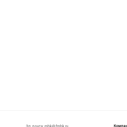
Компа
Эл. почта: mbk@fmbk.ru