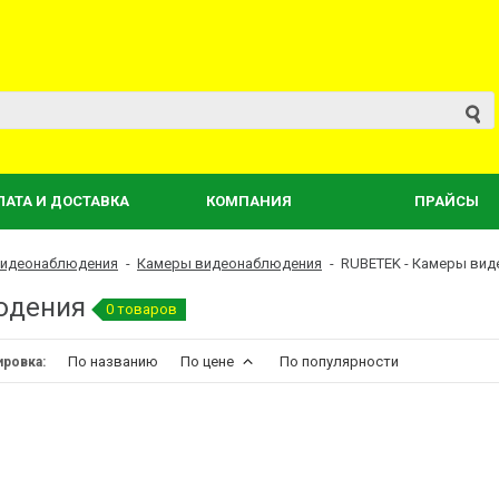
ЛАТА И ДОСТАВКА
КОМПАНИЯ
ПРАЙСЫ
видеонаблюдения
-
Камеры видеонаблюдения
-
RUBETEK - Камеры ви
людения
0 товаров
По названию
По цене
По популярности
ировка: