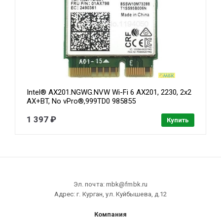
Intel® AX201.NGWG.NVW Wi-Fi 6 AX201, 2230, 2x2
AX+BT, No vPro®,999TD0 985855
1 397 ₽
Купить
Эл. почта: mbk@fmbk.ru
Адрес: г. Курган, ул. Куйбышева, д.12
Компания