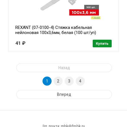
REXANT (07-0100-4) Стяжка кабельная
нейлоновая 100x3,6мм, белая (100 шт/уп)
41 ₽
Купить
Назад
1
2
3
4
Вперед
Эл. почта: mbk@fmbk.ru