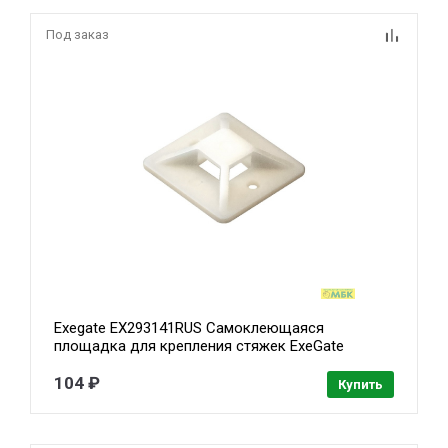
Под заказ
Exegate EX293141RUS Самоклеющаяся
площадка для крепления стяжек ExeGate
STM2020W-100 (20х20 мм, halogen free, -40°C -
+85°C, белая, 100 шт)
104 ₽
Купить