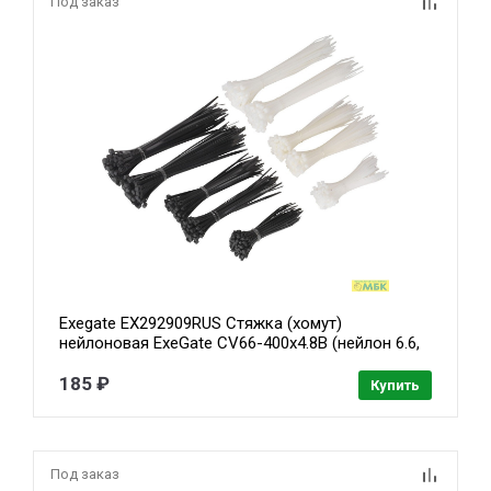
Под заказ
Exegate EX292909RUS Стяжка (хомут)
нейлоновая ExeGate CV66-400x4.8B (нейлон 6.6,
400x4.8мм, неоткрывающаяся, halogen free,
-40°C - +85°C, черная, 100 шт)
185 ₽
Купить
Под заказ