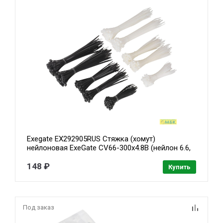
Exegate EX292905RUS Стяжка (хомут)
нейлоновая ExeGate CV66-300x4.8B (нейлон 6.6,
300x4.8мм, неоткрывающаяся, halogen free,
-40°C - +85°C, черная, 100 шт)
148 ₽
Купить
Под заказ