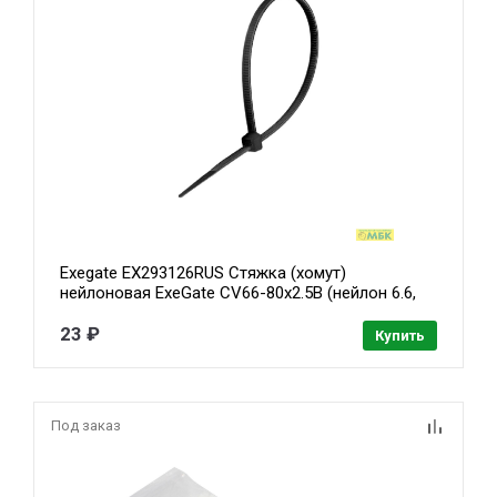
Exegate EX293126RUS Стяжка (хомут)
нейлоновая ExeGate CV66-80x2.5B (нейлон 6.6,
80x2.5мм, неоткрывающаяся, halogen free, -40°C
- +85°C, черная, 100 шт)
23 ₽
Купить
Под заказ