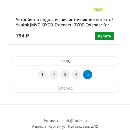
Устройство подключения источников контента/
Yealink [MVC-BYOD-Extender] BYOD Extender for
Teams Rooms and Zoom Rooms / 2-year AMS
[1303113]
794 ₽
Купить
Назад
1
2
3
4
5
Вперед
Эл. почта: mbk@fmbk.ru
Адрес: г. Курган, ул. Куйбышева, д.12