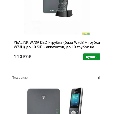
YEALINK W73P DECT-трубка (база W70B + трубка
W73H) до 10 SIP - аккаунтов, до 10 трубок на
базу, до 20 одноврем. Вызовов
14 397 ₽
Купить
Под заказ