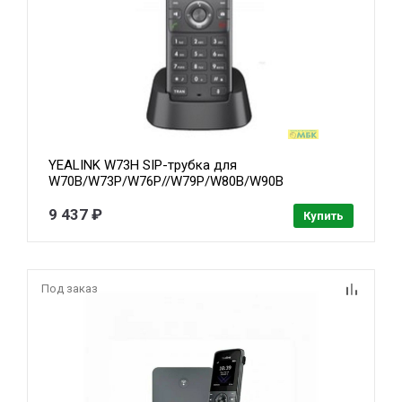
YEALINK W73H SIP-трубка для
W70B/W73P/W76P//W79P/W80B/W90B
9 437 ₽
Купить
Под заказ