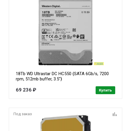
18Tb WD Ultrastar DC HC550 {SATA 6Gb/s, 7200
rpm, 512mb buffer, 3.5"}
[0F38459/0F38467/WUH721818ALE6L4]
69 236 ₽
Купить
Под заказ