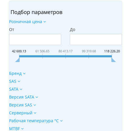
Подбор параметров
Розничная цена
От
До
42 600.13
61 506.65
80 413.17
99 319.68
118 226.20
Бренд
SAS
SATA
Версия SATA
Версия SAS
Серверный
Рабочая температура °C
MTBF