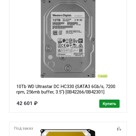
10Tb WD Ultrastar DC HC330 {SATA3 6Gb/s, 7200
rpm, 256mb buffer, 3.5"} [0B42266/0B42301]
WUS721010ALE6L4
42 601 ₽
Купить
Под заказ