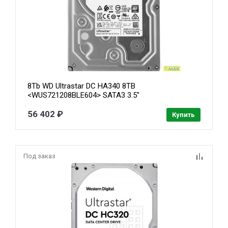
8Tb WD Ultrastar DC HA340 8TB
<WUS721208BLE604> SATA3 3.5"
56 402 ₽
Купить
Под заказ