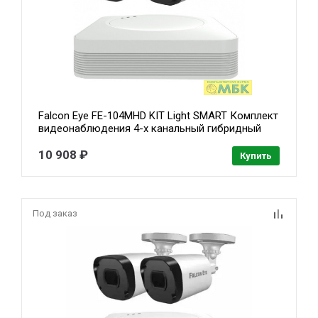
Falcon Eye FE-104MHD KIT Light SMART Комплект
видеонаблюдения 4-х канальный гибридный
{(AHD,TVI,CVI,IP,CVBS) регистратор;
Видеовыходы: VGA;HDMI; Видеовходы: 4xBNC}
10 908 ₽
Купить
Под заказ