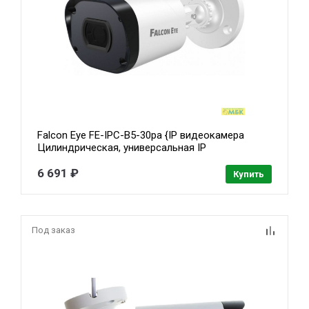
Falcon Eye FE-IPC-B5-30pa {IP видеокамера
Цилиндрическая, универсальная IP
видеокамера 5 Мп с функцией «День/Ночь»;
1/2.8'' SONY STARVIS IMX335 сенсор;
6 691 ₽
Купить
Н.264/H.265/H.265+; Разрешение 2592H?1944
15к/с}
Под заказ