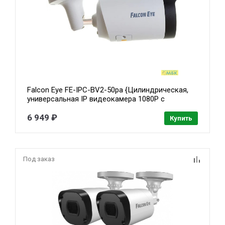
Falcon Eye FE-IPC-BV2-50pa {Цилиндрическая,
универсальная IP видеокамера 1080P с
вариофокальным объективом и функцией
«День/Ночь»; 1/2.8" SONY STARVIS IMX 307
6 949 ₽
Купить
сенсор; Н.264/H.265/H.265+}
Под заказ