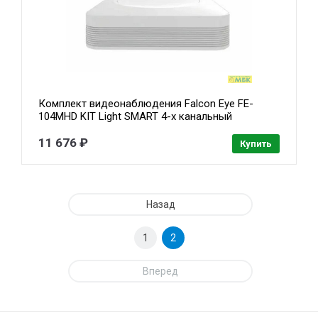
Комплект видеонаблюдения Falcon Eye FE-
104MHD KIT Light SMART 4-х канальный
гибридный {(AHD,TVI,CVI,IP,CVBS) регистратор;
Видеовыходы: VGA;HDMI; Видеовходы: 4xBNC}
11 676 ₽
Купить
Назад
1
2
Вперед