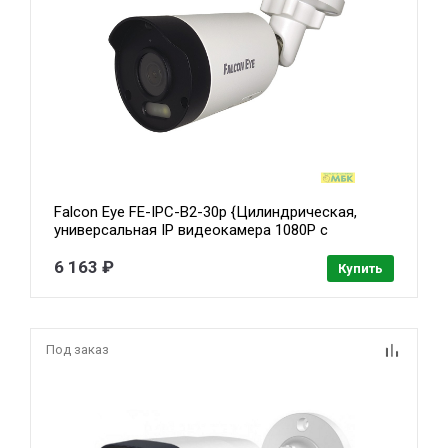
Falcon Eye FE-IPC-B2-30p {Цилиндрическая,
универсальная IP видеокамера 1080P с
функцией «День/Ночь»; 1/2.8" SONY STARVIS
IMX 307 сенсор; Н.264/H.265/H.265+; Разрешение
6 163 ₽
Купить
1920х1080*25/30к/с; Smart IR, 2D
Под заказ